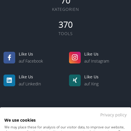
70
KATEGORIEN
370
TOOLS
Like Us
Like Us
auf Facebook
auf Instagram
Like Us
Like Us
auf LinkedIn
auf Xing
Privacy policy
We use cookies
We may place these for analysis of our visitor data, to improve our website,
Kontakt
Über uns