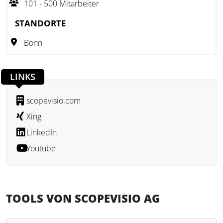
101 - 500 Mitarbeiter
setzt das Unternehmen auf eine enge Zusammenarbeit mit
seinen Kunden und eine kontinuierliche Weiterentwicklung
STANDORTE
seiner Lösungen, um den Anforderungen einer modernen
Bonn
Unternehmensführung gerecht zu werden.
LINKS
scopevisio.com
Xing
LinkedIn
Youtube
TOOLS VON SCOPEVISIO AG