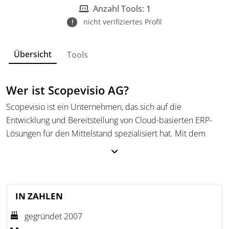
Anzahl Tools: 1
nicht verifiziertes Profil
Übersicht
Tools
Wer ist Scopevisio AG?
Scopevisio ist ein Unternehmen, das sich auf die
Entwicklung und Bereitstellung von Cloud-basierten ERP-
Lösungen für den Mittelstand spezialisiert hat. Mit dem
Fokus auf die digitale Transformation unterstützt Scopevisio
Unternehmen dabei, Geschäftsprozesse effizient zu
gestalten und Automatisierungspotenziale auszuschöpfen.
Neben der Softwareentwicklung bietet Scopevisio
IN ZAHLEN
umfassende Beratungs- und Serviceleistungen, um
gegründet 2007
Unternehmen bei der Digitalisierung zu begleiten. Dabei