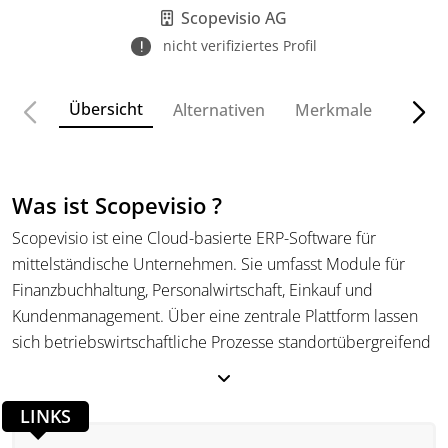
Scopevisio AG
nicht verifiziertes Profil
Übersicht
Alternativen
Merkmale
Funkt
Was ist Scopevisio ?
Scopevisio ist eine Cloud-basierte ERP-Software für
mittelständische Unternehmen. Sie umfasst Module für
Finanzbuchhaltung, Personalwirtschaft, Einkauf und
Kundenmanagement. Über eine zentrale Plattform lassen
sich betriebswirtschaftliche Prozesse standortübergreifend
steuern. Die Software ist modular aufgebaut und skalierbar,
so dass sie an individuelle Anforderungen angepasst und
LINKS
bei Bedarf erweitert werden kann.