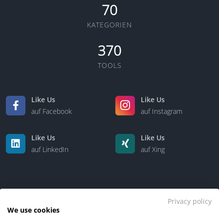
70
KATEGORIEN
370
TOOLS
Like Us
Like Us
auf Facebook
auf Instagram
Like Us
Like Us
auf LinkedIn
auf Xing
Privacy policy
We use cookies