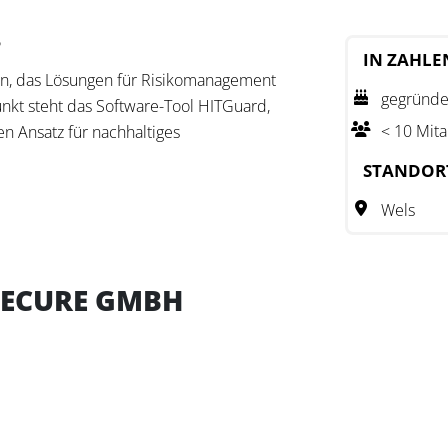
?
IN ZAHLE
n, das Lösungen für Risikomanagement
gegründe
kt steht das Software-Tool HITGuard,
< 10 Mita
n Ansatz für nachhaltiges
verfolgt. Ergänzend dazu bietet
STANDOR
reichen IT-Governance,
schutz an.
Wels
bei, Risiken transparent zu steuern und
fzubauen und zu überwachen. Durch die
SECURE GMBH
ft TogetherSecure eine fundierte Basis,
e Abläufe nachhaltig zu optimieren.