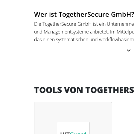
Wer ist TogetherSecure GmbH
Die TogetherSecure GmbH ist ein Unternehme
und Managementsysteme anbietet. Im Mittelpun
das einen systematischen und workflowbasierte
Risikomanagement und Unternehmenssteuerung 
TogetherSecure Beratungsleistungen in den Be
Informationssicherheitsmanagement und Daten
Das Unternehmen unterstützt Organisationen da
Managementsysteme effizient einzuführen, au
TOOLS VON TOGETHER
Kombination aus Software und Consulting schaf
um rechtliche Vorgaben einzuhalten und intern