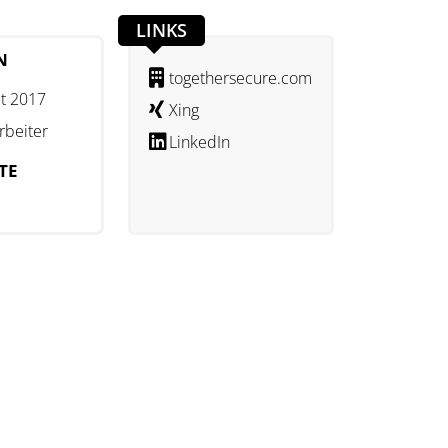
LINKS
N
togethersecure.com
t 2017
Xing
rbeiter
LinkedIn
TE