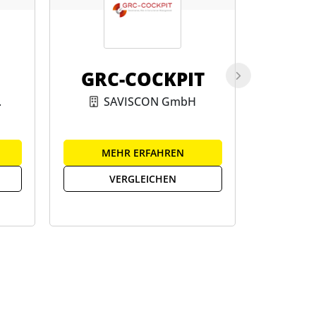
GRC-COCKPIT
preec
.
SAVISCON GmbH
MEHR ERFAHREN
ME
VERGLEICHEN
V