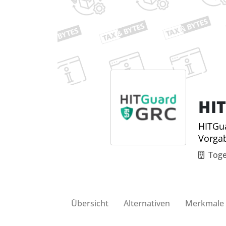
HI
HITGua
Vorga
Tog
Übersicht
Alternativen
Merkmale