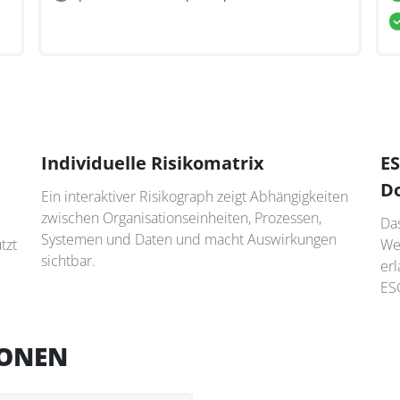
Individuelle Risikomatrix
E
D
Ein interaktiver Risikograph zeigt Abhängigkeiten
zwischen Organisationseinheiten, Prozessen,
Da
Systemen und Daten und macht Auswirkungen
tzt
We
sichtbar.
erl
ES
IONEN