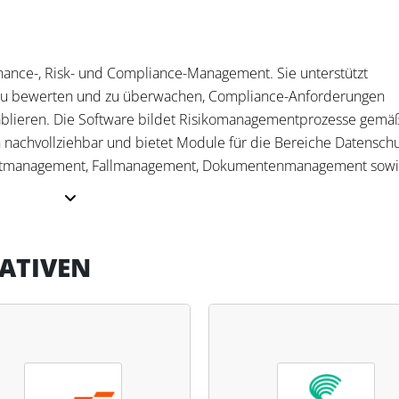
nance-, Risk- und Compliance-Management. Sie unterstützt
, zu bewerten und zu überwachen, Compliance-Anforderungen
ablieren. Die Software bildet Risikomanagementprozesse gemä
nachvollziehbar und bietet Module für die Bereiche Datenschu
uditmanagement, Fallmanagement, Dokumentenmanagement sow
ATIVEN
erung von Risiken mithilfe einer frei konfigurierbaren Risikomat
beauftragte können Verarbeitungstätigkeiten und DSFAs
r Wissensdatenbanken strukturiert analysiert werden. Audit-
ngen und Meldungen, während ESG-Funktionen doppelte
. Steuerfachleute verfügen mit HITGuard GRC über ein Tool, da
en nachweisbar einzuhalten und Risiken effizient zu kontrolliere