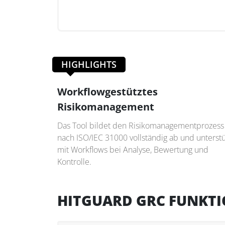
HIGHLIGHTS
Workflowgestütztes
Risikomanagement
Das Tool bildet den Risikomanagementprozess
nach ISO/IEC 31000 vollständig ab und unterstü
mit Workflows bei Analyse, Bewertung und
Kontrolle.
HITGUARD GRC FUNKT