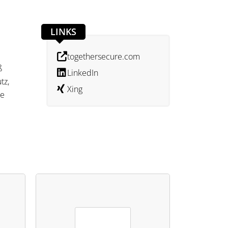
LINKS
togethersecure.com
ß
LinkedIn
tz,
Xing
ie
rix,
 und
s eine
n.