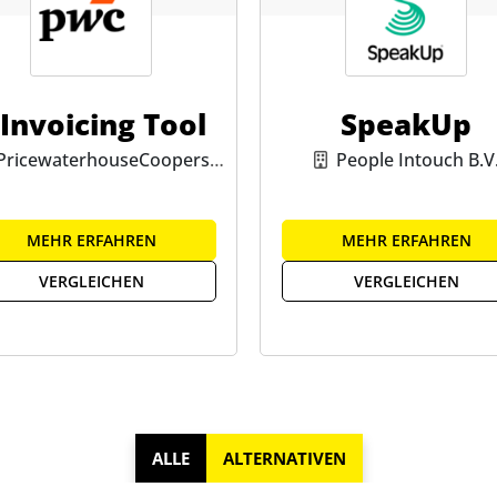
-Invoicing Tool
SpeakUp
PricewaterhouseCoopers
People Intouch B.V
GmbH
MEHR ERFAHREN
MEHR ERFAHREN
VERGLEICHEN
VERGLEICHEN
ALLE
ALTERNATIVEN