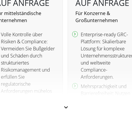
AUF ANFRAGE
AUF ANFRAGE
ür mittelständische
Für Konzerne &
nternehmen
Großunternehmen
Volle Kontrolle über
Enterprise-ready GRC-
Risiken & Compliance:
Plattform: Skalierbare
Vermeiden Sie Bußgelder
Lösung für komplexe
und Schäden durch
Unternehmensstrukture
strukturiertes
und weltweite
Risikomanagement und
Compliance-
erfüllen Sie
Anforderungen.
regulatorische
Mehrsprachigkeit und
Anforderungen mühelos
Barrierefreiheit: Nutzen
mit einer zentralen
Sie die Software und di
Plattform für GRC-
Hilfe mehrsprachig und
Management.
profitieren Sie von
Effizienzsteigerung durch
barrierefreien
Automatisierung:
Benutzeroberflächen.