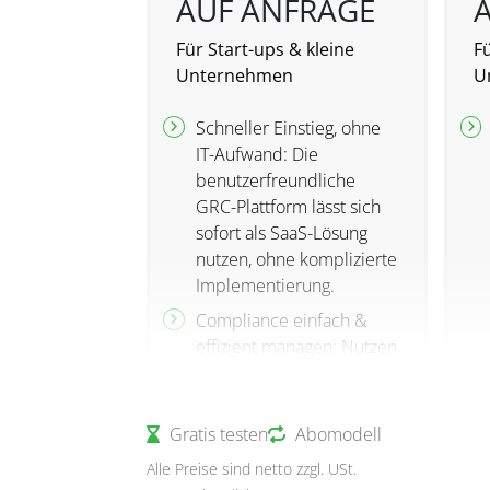
AUF ANFRAGE
Für Start-ups & kleine
F
Unternehmen
U
Schneller Einstieg, ohne
IT-Aufwand: Die
benutzerfreundliche
GRC-Plattform lässt sich
sofort als SaaS-Lösung
nutzen, ohne komplizierte
Implementierung.
Compliance einfach &
effizient managen: Nutzen
Sie die
Wissensdatenbanken, um
sich inhaltlich auf
Gratis testen
Abomodell
Zertifizierungen und
Alle Preise sind netto zzgl. USt.
gesetzliche Vorgaben im