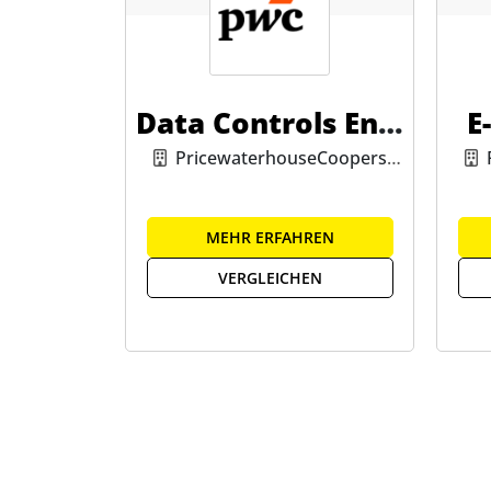
Data Controls Engi
E
ne
PricewaterhouseCoopers
GmbH
MEHR ERFAHREN
VERGLEICHEN