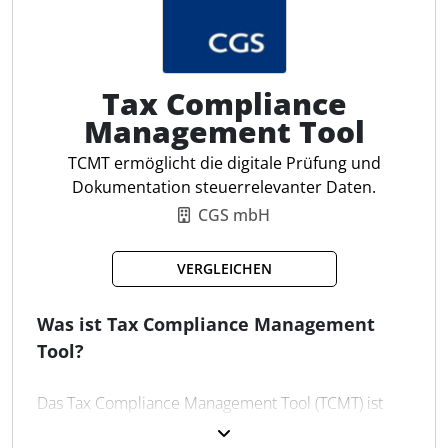
können die USt-ID Überprüfungen vollautomatisiert
in real time im Hintergrund erfolgen und die
Prüfungsergebnisse direkt im ERP-System verfügbar
gemacht werden.
Tax Compliance
Management Tool
Automatisierte Prüfung
TCMT ermöglicht die digitale Prüfung und
Massendatenabfragen
Dokumentation steuerrelevanter Daten.
Archivierung Ergebnisse
CGS mbH
Regelmäßige Aktualisierungen
Kein Implementierungsaufwand
VERGLEICHEN
Was ist Tax Compliance Management
Tool?
Das Tax Compliance Management Tool (TCMT) ist
eine Software, die entwickelt wurde, um