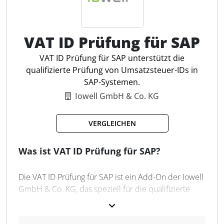
Ergebnisse revisionssicher dokumentieren. Die
Software unterstützt einfache und qualifizierte
Prüfungen inklusive Namens- und Adressabgleich.
VAT ID Prüfung für SAP
Sie ermöglicht eine automatisierte,
VAT ID Prüfung für SAP unterstützt die
plattformunabhängige Prüfung und bietet
qualifizierte Prüfung von Umsatzsteuer-IDs in
Funktionen wie API-Abfragen, Batch-Upload und
SAP-Systemen.
umfangreiche Reportingmöglichkeiten. Für
Steuerfachleute bedeutet dies eine erhebliche
Iowell GmbH & Co. KG
Erleichterung bei der Sicherstellung korrekter
Umsatzsteuer-ID-Prüfungen, was zur Erfüllung der
VERGLEICHEN
gesetzlichen Anforderungen beiträgt.
Was ist VAT ID Prüfung für SAP?
Web-App oder API-Integration
Korrekte Stammdatenanzeige
Die VAT ID Prüfung für SAP ist ein Add-On der Iowell
EU27-weite Abdeckung
GmbH & Co. KG, das speziell für die qualifizierte
Exportoption
Prüfung von Umsatzsteuer-Identifikationsnummern
Automatisierte Steuermeldung
in SAP-Systemen entwickelt wurde. Das Tool
Reporting