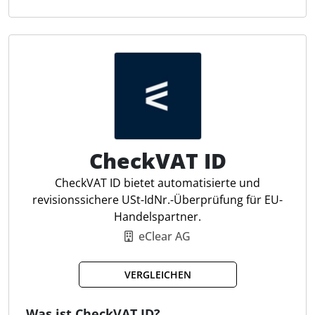
Nummern korrekt und gültig sind und liefert die
Ergebnisse in verschiedenen Ausgabeformaten wie
CSV, PDF und XLS. Zusätzlich unterstützt es die
Adressprüfung zur Bereinigung fehlerhafter
Adressen. Steuerfachleute profitieren von der
benutzerfreundlichen Bedienung und der
Möglichkeit, offizielle Bestätigungsschreiben vom
Bundeszentralamt für Steuern (BZSt) zu erhalten.
CheckVAT ID
USt-IdNr. Prüfung
CheckVAT ID bietet automatisierte und
Adressüberprüfung
revisionssichere USt-IdNr.-Überprüfung für EU-
Massenprüfung
Handelspartner.
Qual. Prüfung für Deutschland
eClear AG
Adressüberprüfung
CSV Upload
VERGLEICHEN
Ergebnisliste in div. Formaten
Was ist CheckVAT ID?