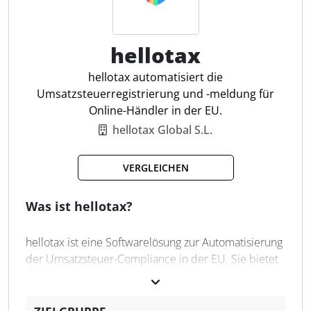
zeitaufwändige manuelle Tätigkeiten automatisiert.
Digitale Steuerprüfung
hellotax
Automatisierte VAT-ID-Prüfung
hellotax automatisiert die
ERP-unabhängige Nutzung
Umsatzsteuerregistrierung und -meldung für
Massenabfrage von VAT-IDs
Online-Händler in der EU.
Excel-Integration
hellotax Global S.L.
Anpassbare Prüfroutinen
Offizielle BZSt-Schnittstelle
Datenexport in Excel/CSV/PDF
VERGLEICHEN
Sammelprüfung
Was ist hellotax?
hellotax ist eine Softwarelösung zur Automatisierung
der Umsatzsteuer-Compliance in der EU. Sie bietet
Funktionen wie die Registrierung von Umsatzsteuer-
Identifikationsnummern, die Abgabe von
Umsatzsteuer-Voranmeldungen und die Verwaltung