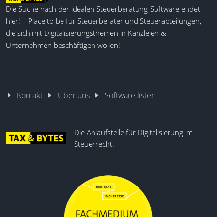
Die Suche nach der idealen Steuerberatung-Software endet
Unterstützung bei der Einhaltung gesetzlicher
hier! – Place to be für Steuerberater und Steuerabteilungen,
Vorgaben und eine Erleichterung im täglichen
Arbeitsablauf.
die sich mit Digitalisierungsthemen in Kanzleien &
Unternehmen beschäftigen wollen!
Quali. Bestätigung (BZSt)
Online-Prüfungen
Revisionssicher
Kontakt
Über uns
Software listen
Monitor zur Log-Tabelle
Stammdaten bearbeiten
Customizing-Funktionalität
Die Anlaufstelle für Digitalisierung im
Umsatzsteuer-Voranmeldung
Steuerrecht.
Reihen- und Dreiecksgeschäfte