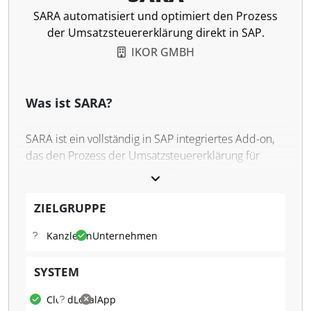
SARA automatisiert und optimiert den Prozess
der Umsatzsteuererklärung direkt in SAP.
IKOR GMBH
Was ist SARA?
SARA ist ein vollständig in SAP integriertes Add-on,
das den Prozess der Umsatzsteuererklärung für
Unternehmen automatisiert. Die Software
unterstützt die Voranmeldung, die Jahreserklärung,
die zusammenfassende Meldung sowie
ZIELGRUPPE
Sondervorauszahlungen und
Kanzleien
Unternehmen
Dauerfristverlängerungen. Mit SARA wird der
gesamte Prozess revisionssicher und transparent
SYSTEM
abgebildet, was insbesondere bei komplexen
Organisationsstrukturen von Vorteil ist. SARA
Cloud
Lokal
App
reduziert manuelle Tätigkeiten und sorgt für eine