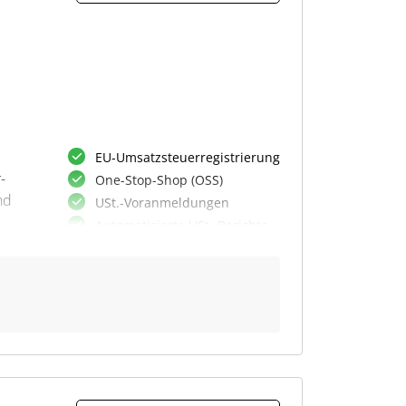
Filter- und Suchfunktionen
EU-Umsatzsteuerregistrierung
-
One-Stop-Shop (OSS)
nd
USt.-Voranmeldungen
Automatisierte USt.-Berichte
Tax Letter Inbox
B2C-Transaktionen prüfen
Echtzeit-Datenanalyse
Fristenüberwachung
OSS-Erklärungen einreichen
x
r
DATEV-Export