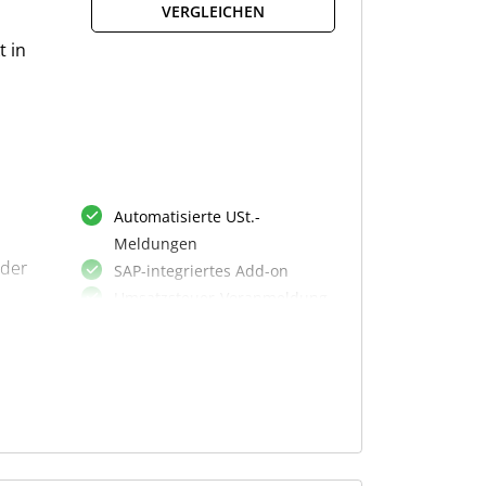
VERGLEICHEN
t in
Automatisierte USt.-
Meldungen
 der
SAP-integriertes Add-on
Umsatzsteuer-Voranmeldung
e
Umsatzsteuer-
Jahreserklärung
Plausibilitätsprüfungen
Korrekturbuchungen
Revisionssichere Prozesse
n.
nd
Flexibles