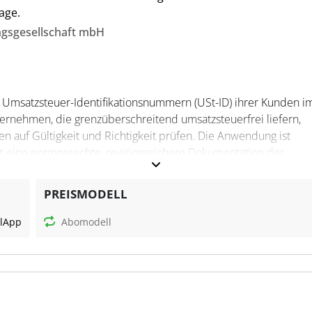
age.
ngsgesellschaft mbH
Umsatzsteuer-Identifikationsnummern (USt-ID) ihrer Kunden i
ernehmen, die grenzüberschreitend umsatzsteuerfrei liefern,
n auf Gültigkeit und Richtigkeit prüfen. Die Anwendung ist
ht eine normgerechte, revisionssichere Dokumentation der
PREISMODELL
l
App
Abomodell
h Sammelprüfungen und qualifizierte Bestätigungen durch das
se werden als PDF/A mit Signatur und qualifiziertem Zeitstemp
 einer rechtskonformen Protokollierung und einfacher Integration
rfolgt ausschließlich in Deutschland, und regelmäßige Updates