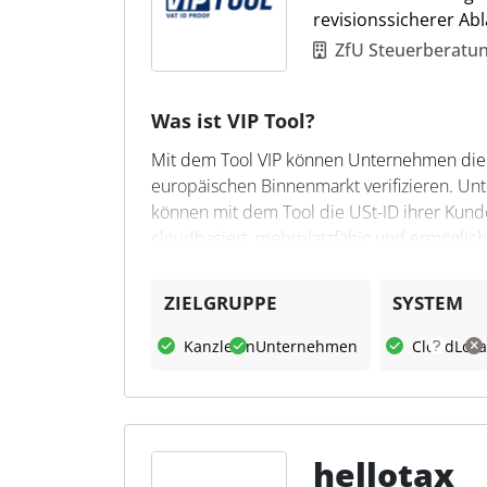
revisionssicherer Abl
ZfU Steuerberatu
Was ist VIP Tool?
Mit dem Tool VIP können Unternehmen die 
europäischen Binnenmarkt verifizieren. Unt
können mit dem Tool die USt-ID ihrer Kunde
cloudbasiert, mehrplatzfähig und ermöglic
Prüfergebnisse.
ZIELGRUPPE
SYSTEM
Was kann VIP Tool?
Kanzleien
Unternehmen
Cloud
Loka
Das Tool ermöglicht sowohl Einzel- als auc
Bundeszentralamt für Steuern. Die Ergebnis
archiviert. Steuerfachleute profitieren von
über Excel-Upload. Die Datenspeicherung e
sind inbegriffen.
hellotax