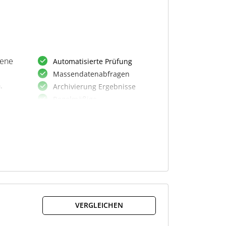
dene
Automatisierte Prüfung
Massendatenabfragen
.
Archivierung Ergebnisse
Regelmäßige
Aktualisierungen
Kein
Implementierungsaufwand
real
n.
VERGLEICHEN