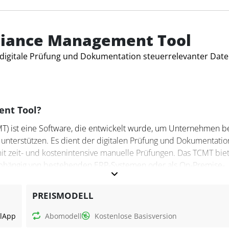
 Audit-Log-Tabelle. Darüber hinaus bietet es einen Monitor zur
äge sowie Customizing-Optionen zur individuellen Anpassung. 
ssige Unterstützung bei der Einhaltung gesetzlicher Vorgaben 
liance Management Tool
f.
digitale Prüfung und Dokumentation steuerrelevanter Date
ent Tool?
) ist eine Software, die entwickelt wurde, um Unternehmen b
zu unterstützen. Es dient der digitalen Prüfung und Dokumentatio
mit zeit- und kostenintensive manuelle Prüfungen. Das TCMT bie
abhängig von bestehenden ERP-Systemen oder als On-Premise-
PREISMODELL
anagement Tool?
l
App
Abomodell
Kostenlose Basisversion
se und Dokumentation steuerrelevanter Daten. Es bietet die