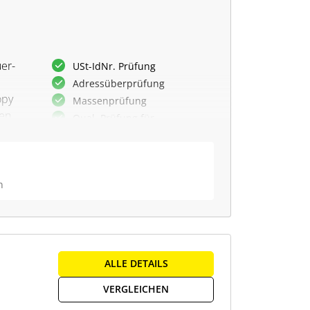
er-
USt-IdNr. Prüfung
Adressüberprüfung
opy
Massenprüfung
en,
Qual. Prüfung für
Deutschland
Adressüberprüfung
CSV Upload
n
Ergebnisliste in div. Formaten
llt
en
ALLE DETAILS
VERGLEICHEN