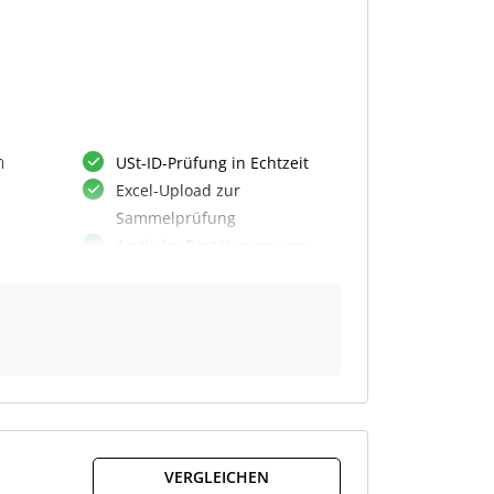
m
USt-ID-Prüfung in Echtzeit
Excel-Upload zur
Sammelprüfung
Amtliche Bestätigung vom
BZSt
PDF-Ausgabe mit E-
Zeitstempel
Revisionssichere Archivierung
Unterstützung aller EU-
el
Länder
Einzel- und Sammelprüfung
Signierte PDF-Bestätigung
VERGLEICHEN
Schnittstelle zum BZSt