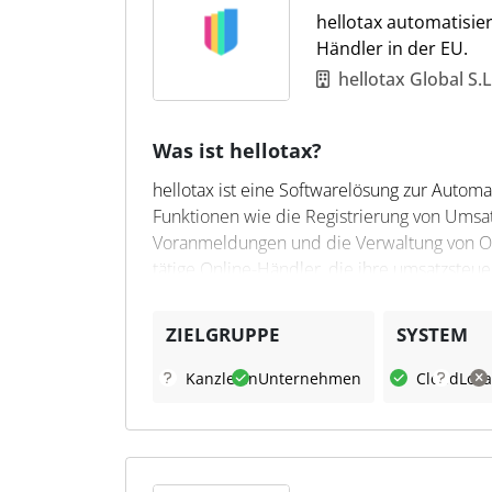
hellotax automatisie
Händler in der EU.
hellotax Global S.L
Was ist hellotax?
hellotax ist eine Softwarelösung zur Autom
Funktionen wie die Registrierung von Umsa
Voranmeldungen und die Verwaltung von OS
tätige Online-Händler, die ihre umsatzsteuer
Was kann hellotax?
ZIELGRUPPE
SYSTEM
Die Software ermöglicht es, Transaktionsda
Kanzleien
Unternehmen
Cloud
Loka
Umsatzsteuerbeträge zu berechnen und Fri
Steuerdokumente automatisch erfasst, über
einen klaren Überblick über alle relevanten
Vorschriften.