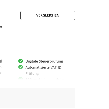
Für
und
VERGLEICHEN
n.
ei
Digitale Steuerprüfung
n
Automatisierte VAT-ID-
tet
Prüfung
ERP-unabhängige Nutzung
Massenabfrage von VAT-IDs
Excel-Integration
Anpassbare Prüfroutinen
Offizielle BZSt-Schnittstelle