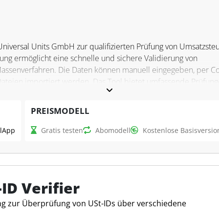
iversal Units GmbH zur qualifizierten Prüfung von Umsatzsteu
sung ermöglicht eine schnelle und sichere Validierung von
assenverfahren. Die Daten können manuell eingegeben, per C
teien importiert werden. Das Tool bietet umfassende Prüfung
opäischen Umsatzsteuer-Identifikationsnummern sowie einer
PREISMODELL
l
App
Gratis testen
Abomodell
Kostenlose Basisversio
ig Umsatzsteuer-Identifikationsnummern in großen Mengen. Es ste
rekt und gültig sind und liefert die Ergebnisse in verschieden
tzlich unterstützt es die Adressprüfung zur Bereinigung
ofitieren von der benutzerfreundlichen Bedienung und der
ID Verifier
en vom Bundeszentralamt für Steuern (BZSt) zu erhalten.
ng zur Überprüfung von USt-IDs über verschiedene