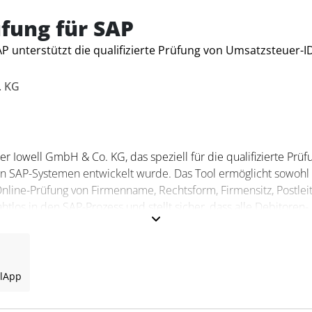
chnittstellen. Durch den optimierten Workflow wird die
 und Rechnungswesen verbessert und der Aufwand deutlich
fung für SAP
P unterstützt die qualifizierte Prüfung von Umsatzsteuer-ID
. KG
er Iowell GmbH & Co. KG, das speziell für die qualifizierte Prüf
n SAP-Systemen entwickelt wurde. Das Tool ermöglicht sowohl
nline-Prüfung von Firmenname, Rechtsform, Firmensitz, Postleit
htlos in den SAP-Prozess und stellt sicher, dass alle Debitoren-
 Belegdaten korrekt und aktuell sind.
r SAP?
l
App
Sicherstellung der Umsatzsteuerkonformität. Es ermöglicht Onlin
 Lieferscheinerstellung und Fakturierung und protokolliert di