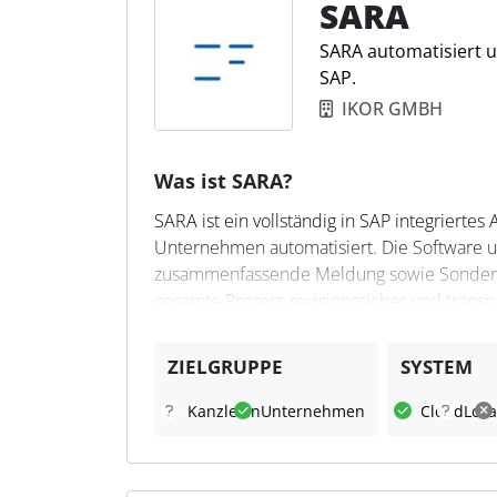
SARA
SARA automatisiert u
SAP.
IKOR GMBH
Was ist SARA?
SARA ist ein vollständig in SAP integrierte
Unternehmen automatisiert. Die Software un
zusammenfassende Meldung sowie Sondervo
gesamte Prozess revisionssicher und trans
Organisationsstrukturen von Vorteil ist. SA
Verarbeitung der Daten in SAP R/3 und SA
ZIELGRUPPE
SYSTEM
Was kann SARA?
Kanzleien
Unternehmen
Cloud
Loka
SARA ermöglicht die automatisierte Aufbe
Dabei bietet es Funktionen wie automatisc