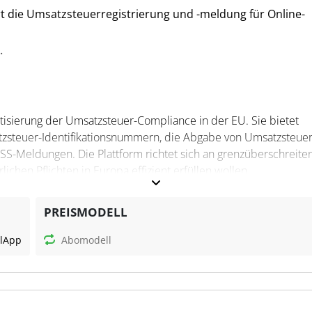
rt die Umsatzsteuerregistrierung und -meldung für Online-
.
atisierung der Umsatzsteuer-Compliance in der EU. Sie bietet
tzsteuer-Identifikationsnummern, die Abgabe von Umsatzsteuer
S-Meldungen. Die Plattform richtet sich an grenzüberschreite
lichen Pflichten in Europa effizient erfüllen wollen.
PREISMODELL
ten von Marktplätzen und Shops zu importieren,
l
App
Abomodell
sten zu überwachen. Mit der Tax Letter Inbox können
setzt und ausgewertet werden. Steuerfachleuten bietet hellota
 Daten und Fristen und erleichtert so die Einhaltung gesetzliche