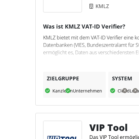
KMLZ
Was ist KMLZ VAT-ID Verifier?
KMLZ bietet mit dem VAT-ID Verifier eine 
Datenbanken (VIES, Bundeszentralamt für St
ermöglicht es, Daten aus verschiedensten 
Zusätzlich bietet der VAT-ID Verifier Schni
steuerliche Auswertungen, wie z.B. die Prü
ZIELGRUPPE
SYSTEM
HMRC.
Kanzleien
Unternehmen
Cloud
Loka
Der VAT-ID Verifier kann auch über eine Sc
Stammdatenprozesse eingebunden werden. S
time im Hintergrund erfolgen und die Prüf
VIP Tool
Das VIP Tool ermögli