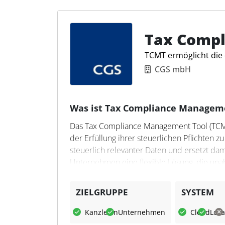
Ergebnisse revisionssicher in einer eigenen
Analyse und Bearbeitung der Protokolleintr
Steuerfachleute bedeutet dies eine zuverlä
Tax Comp
eine Erleichterung im täglichen Arbeitsablau
TCMT ermöglicht die 
CGS mbH
Was ist Tax Compliance Managem
Das Tax Compliance Management Tool (TCMT
der Erfüllung ihrer steuerlichen Pflichten 
steuerlich relevanter Daten und ersetzt da
Unternehmen eine flexible Lösung, die un
Lösung eingesetzt werden kann.
ZIELGRUPPE
SYSTEM
Was kann Tax Compliance M
Kanzleien
Unternehmen
Cloud
Loka
Das TCMT ermöglicht die IT-gestützte Analy