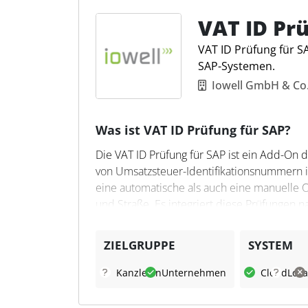
der finalen Meldungen über verschiedene S
Zusammenarbeit zwischen Steuerabteilung
VAT ID Prü
reduziert.
VAT ID Prüfung für SA
SAP-Systemen.
Iowell GmbH & Co
Was ist VAT ID Prüfung für SAP?
Die VAT ID Prüfung für SAP ist ein Add-On d
von Umsatzsteuer-Identifikationsnummern i
eine automatische als auch eine manuelle O
und Straße. Es integriert diese Prüfungen na
Kreditorenstammdaten sowie die relevanten
ZIELGRUPPE
SYSTEM
Was kann VAT ID Prüfung fü
Kanzleien
Unternehmen
Cloud
Loka
Das Tool bietet zahlreiche Funktionen zur 
Prüfungen während der Auftragsbearbeitung,