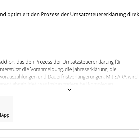
nd optimiert den Prozess der Umsatzsteuererklärung direk
s Add-on, das den Prozess der Umsatzsteuererklärung für
terstützt die Voranmeldung, die Jahreserklärung, die
rauszahlungen und Dauerfristverlängerungen. Mit SARA wird
parent abgebildet, was insbesondere bei komplexen
RA reduziert manuelle Tätigkeiten und sorgt für eine reibungslos
P S/4 HANA.
l
App
reitung, Prüfung und Übermittlung von Umsatzsteuer-Meldedate
he Plausibilitätsprüfungen, Korrekturbuchungen und den Versa