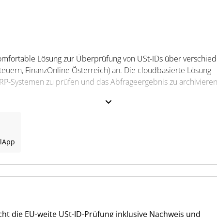
komfortable Lösung zur Überprüfung von USt-IDs über verschie
euern, FinanzOnline Österreich) an. Die cloudbasierte Lösung
ERP-Systemen zu prüfen und das Abfrageergebnis zu archivieren
ttstellen zu anderen europäischen Datenbanken für diverse
fung Schweizer UIDs bei der ESTV oder britischer VAT-IDs beim
l
App
hnittstelle (REST API) in die bestehenden Abrechnungs- und
omit können die USt-ID Überprüfungen vollautomatisiert in 
ungsergebnisse direkt im ERP-System verfügbar gemacht werde
cht die EU-weite USt-ID-Prüfung inklusive Nachweis und