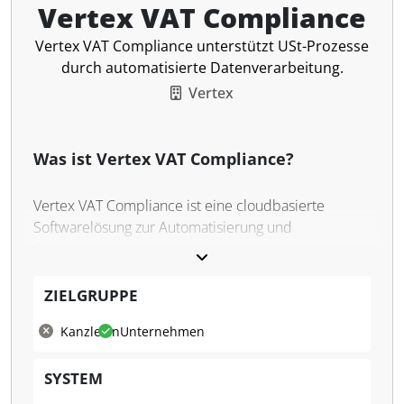
Vertex VAT Compliance
Vertex VAT Compliance unterstützt USt-Prozesse
durch automatisierte Datenverarbeitung.
Vertex
Was ist Vertex VAT Compliance?
Vertex VAT Compliance ist eine cloudbasierte
Softwarelösung zur Automatisierung und
Optimierung von Umsatzsteuer- und
Mehrwertsteuererklärungen in multinationalen
Unternehmen. Die Anwendung bietet eine zentrale
ZIELGRUPPE
Plattform für die Erstellung, Validierung und
Kanzleien
Unternehmen
fristgerechte Einreichung von
Umsatzsteuererklärungen in 49 Ländern.
SYSTEM
Regelmäßige Updates zu gesetzlichen Änderungen
sowie integrierte Workflow-Tools unterstützen die