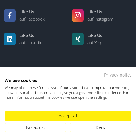
Anbindung an PwC-Netzwerk
Like Us
Like Us
Workflow- & Aufgabensteuerung
auf Facebook
auf Instagram
Dokumentation & Review
Like Us
Like Us
auf LinkedIn
auf Xing
Privacy policy
We use cookies
We may place these for analysis of our visitor data, to improve our website,
Kontakt
Über uns
show personalised content and to give you a great website experience. For
more information about the cookies we use open the settings.
Datenschutz
Impressum
TDM-Vorbehalt
Accept all
Hinweisgebersystem
Umgang mit KI
No, adjust
Deny