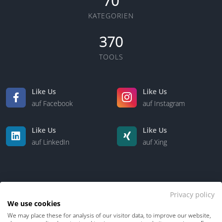
70
KATEGORIEN
370
TOOLS
Like Us
Like Us
auf Facebook
auf Instagram
Like Us
Like Us
auf LinkedIn
auf Xing
Privacy policy
We use cookies
We may place these for analysis of our visitor data, to improve our website,
Kontakt
Über uns