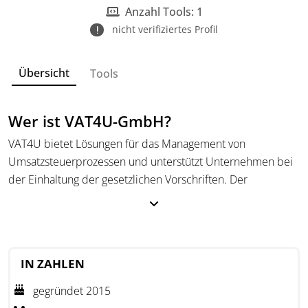
Anzahl Tools: 1
nicht verifiziertes Profil
Übersicht
Tools
Wer ist VAT4U-GmbH?
VAT4U bietet Lösungen für das Management von
Umsatzsteuerprozessen und unterstützt Unternehmen bei
der Einhaltung der gesetzlichen Vorschriften. Der
Schwerpunkt liegt auf dem Einsatz von KI-Technologie zur
Automatisierung von Prozessen.
Das Unternehmen sorgt für Transparenz durch klare
Informationen zu Status und Gebühren. Das Unternehmen
IN ZAHLEN
ist SOC 2 zertifiziert, was hohe Standards für
gegründet 2015
Datensicherheit und Compliance sicherstellt.