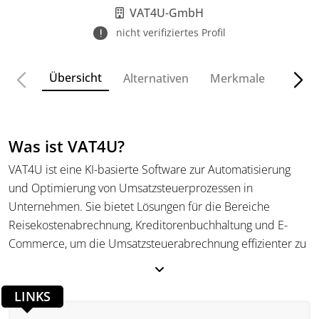
VAT4U-GmbH
nicht verifiziertes Profil
Übersicht
Alternativen
Merkmale
Funkt
Was ist VAT4U?
VAT4U ist eine KI-basierte Software zur Automatisierung
und Optimierung von Umsatzsteuerprozessen in
Unternehmen. Sie bietet Lösungen für die Bereiche
Reisekostenabrechnung, Kreditorenbuchhaltung und E-
Commerce, um die Umsatzsteuerabrechnung effizienter zu
gestalten. Darüber hinaus ermöglicht VAT4U die Integration
in bestehende Systeme und unterstützt die externe
LINKS
Verwaltung von Umsatzsteueraufgaben durch Experten.