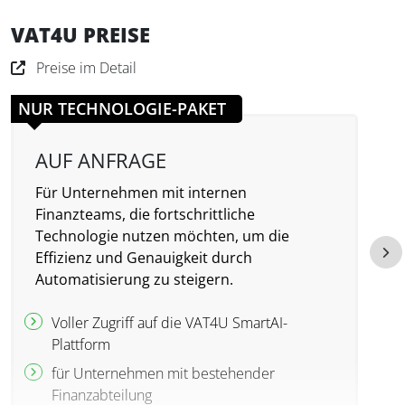
VAT4U PREISE
Preise im Detail
NUR TECHNOLOGIE-PAKET
AUF ANFRAGE
Für Unternehmen mit internen
F
Finanzteams, die fortschrittliche
M
Technologie nutzen möchten, um die
v
Effizienz und Genauigkeit durch
U
Automatisierung zu steigern.
Voller Zugriff auf die VAT4U SmartAI-
Plattform
für Unternehmen mit bestehender
Finanzabteilung