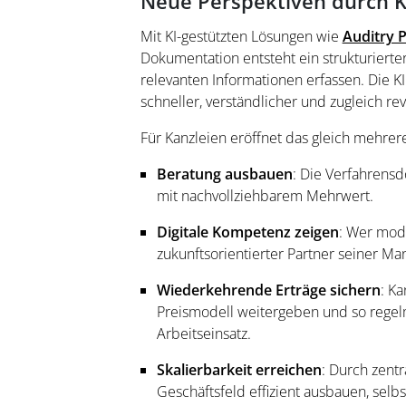
Neue Perspektiven durch K
Mit KI-gestützten Lösungen wie
Auditry 
Dokumentation entsteht ein strukturiert
relevanten Informationen erfassen. Die KI
schneller, verständlicher und zugleich revi
Für Kanzleien eröffnet das gleich mehre
Beratung ausbauen
: Die Verfahrens
mit nachvollziehbarem Mehrwert.
Digitale Kompetenz zeigen
: Wer mode
zukunftsorientierter Partner seiner Ma
Wiederkehrende Erträge sichern
: K
Preismodell weitergeben und so regel
Arbeitseinsatz.
Skalierbarkeit erreichen
: Durch zent
Geschäftsfeld effizient ausbauen, selb