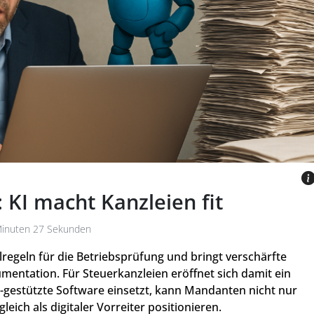
hilfe von ChatGPT - Public Domain Mark
KI macht Kanzleien fit
Minuten 27 Sekunden
regeln für die Betriebsprüfung und bringt verschärfte
entation. Für Steuerkanzleien eröffnet sich damit ein
-gestützte Software einsetzt, kann Mandanten nicht nur
leich als digitaler Vorreiter positionieren.