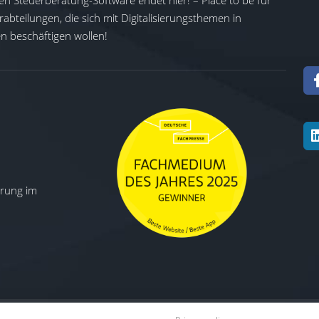
en Steuerberatung-Software endet hier! – Place to be für
abteilungen, die sich mit Digitalisierungsthemen in
 beschäftigen wollen!
ierung im