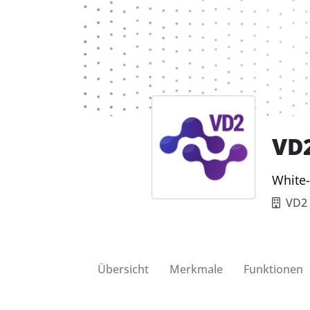
VD2
White-
VD2
Übersicht
Merkmale
Funktionen