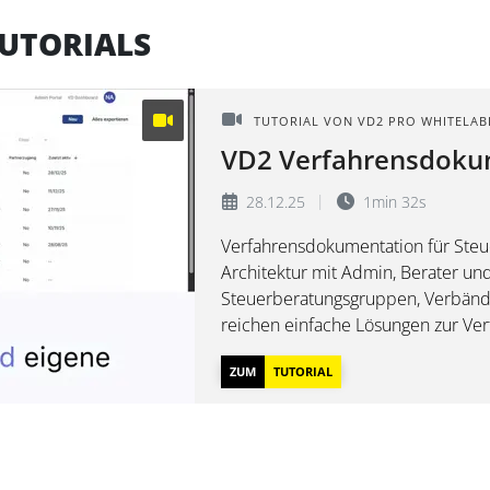
TUTORIALS
TUTORIAL VON VD2 PRO WHITELAB
VD2 Verfahrensdokumentation als
Whitelabel für Steue
28.12.25
1min 32s
und
Verfahrensdokumentation für Steu
Architektur mit Admin, Berater und 
Steuerberatungsgruppen, Verbänd
reichen einfache Lösungen zur Ve
nicht aus. Komplexe Kanzleistruktu
ZUM
TUTORIAL
Rechtekonzepte, z...