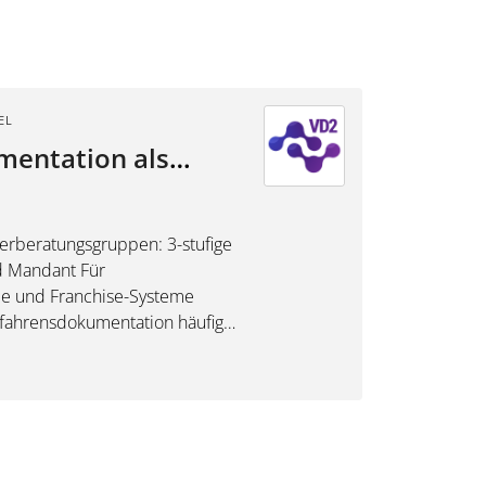
EL
rberater Verbände
erberatungsgruppen: 3-stufige
Mandant Für
e und Franchise-Systeme
rfahrensdokumentation häufig
ren erfordern klare