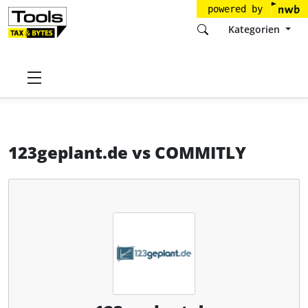
powered by
Kategorien
Startseite
Tools
123geplant.de GmbH
123geplant.de
123geplant.de
vs
COMMITLY