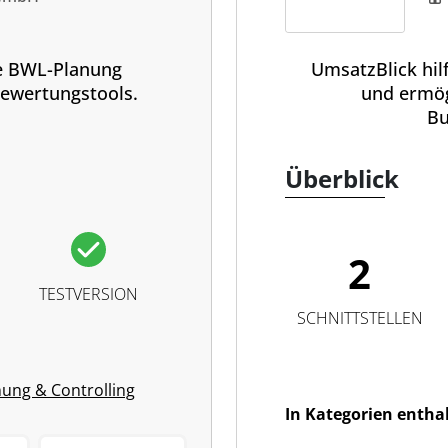
ie BWL-Planung
UmsatzBlick hi
ewertungstools.
und ermög
Bu
Überblick
2
TESTVERSION
SCHNITTSTELLEN
ung & Controlling
In Kategorien entha