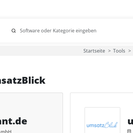
Startseite
Tools
satzBlick
ant.de
u
 GmbH