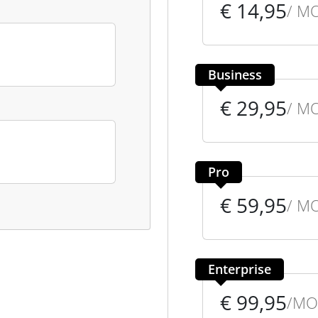
€ 14,95
/ M
Business
€ 29,95
/ M
Pro
€ 59,95
/ M
Enterprise
€ 99,95
/MO