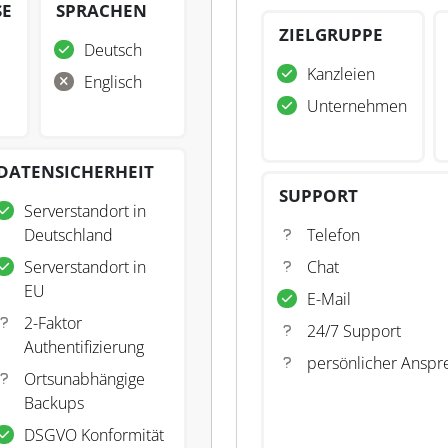
SE
SPRACHEN
ZIELGRUPPE
Deutsch
Kanzleien
Englisch
Unternehmen
DATENSICHERHEIT
SUPPORT
Serverstandort in
Deutschland
Telefon
Serverstandort in
Chat
EU
E-Mail
2-Faktor
24/7 Support
Authentifizierung
persönlicher Anspr
Ortsunabhängige
Backups
DSGVO Konformität