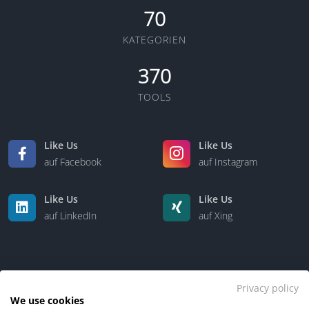
70
KATEGORIEN
370
TOOLS
Like Us
Like Us
auf Facebook
auf Instagram
Like Us
Like Us
auf LinkedIn
auf Xing
Privacy policy
We use cookies