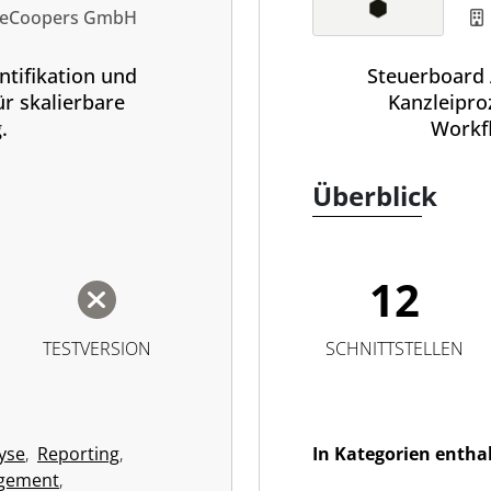
seCoopers GmbH
ntifikation und
Steuerboard 
ür skalierbare
Kanzleipro
.
Workf
Überblick
12
TESTVERSION
SCHNITTSTELLEN
yse
,
Reporting
,
In Kategorien entha
agement
,