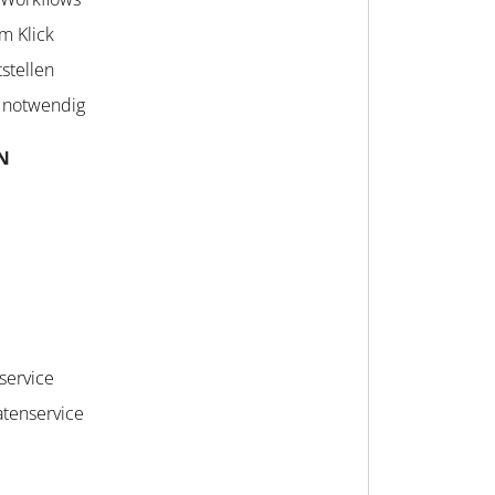
m Klick
tstellen
 notwendig
N
service
tenservice