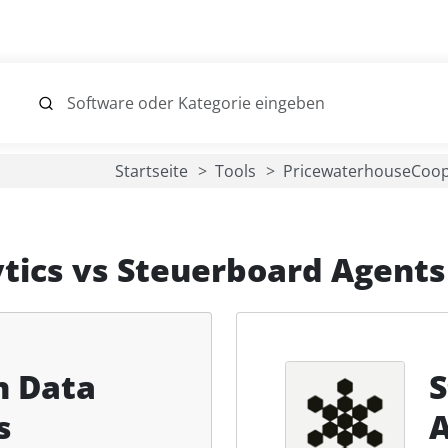
Startseite
Tools
PricewaterhouseCoo
tics
vs
Steuerboard Agents
n Data
S
s