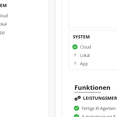
TEM
loud
okal
pp
SYSTEM
Cloud
Lokal
App
Funktionen
LEISTUNGSME
Fertige KI-Agenten
Automatisierung &