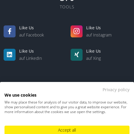
TOOLS
Like Us
Like Us
auf Facebook
auf Instagram
Like Us
Like Us
auf LinkedIn
auf Xing
Privacy policy
We use cookies
We may place these for analysis of our visitor data, to improve our website,
Kontakt
Über uns
show personalised content and to give you a great website experience. For
more information about the cookies we use open the settings.
Datenschutz
Impressum
TDM-Vorbehalt
Accept all