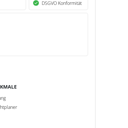
DSGVO Konformität
RKMALE
ung
htplaner