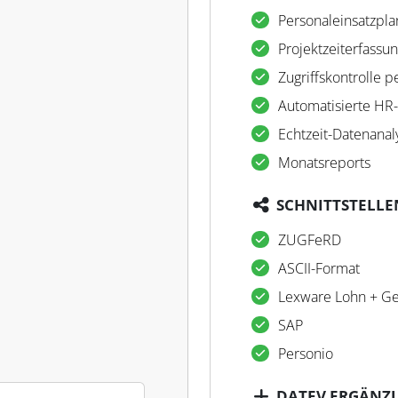
Personaleinsatzpl
Projektzeiterfassu
Zugriffskontrolle p
Automatisierte HR
Echtzeit-Datenanal
Monatsreports
SCHNITTSTELLE
ZUGFeRD
ASCII-Format
Lexware Lohn + Ge
SAP
Personio
DATEV ERGÄNZ