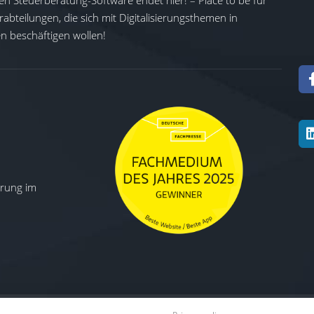
en Steuerberatung-Software endet hier! – Place to be für
abteilungen, die sich mit Digitalisierungsthemen in
 beschäftigen wollen!
ierung im