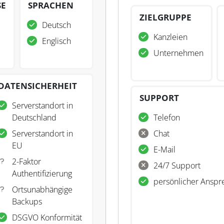
SE
SPRACHEN
ZIELGRUPPE
Deutsch
Kanzleien
Englisch
Unternehmen
DATENSICHERHEIT
SUPPORT
Serverstandort in
Deutschland
Telefon
Serverstandort in
Chat
EU
E-Mail
2-Faktor
24/7 Support
Authentifizierung
persönlicher Anspr
Ortsunabhängige
Backups
DSGVO Konformität