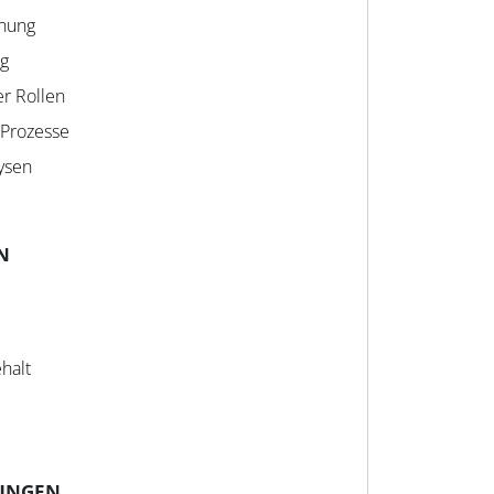
anung
ng
er Rollen
-Prozesse
ysen
N
halt
UNGEN