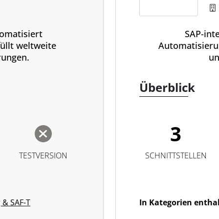
omatisiert
SAP-inte
llt weltweite
Automatisierun
rungen.
un
Überblick
3
TESTVERSION
SCHNITTSTELLEN
g & SAF-T
In Kategorien entha