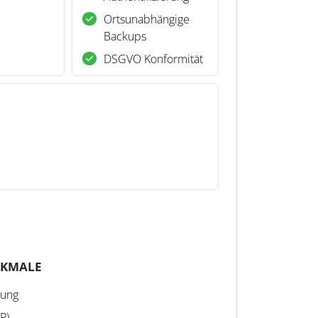
Ortsunabhängige
Backups
DSGVO Konformität
RKMALE
dung
P)