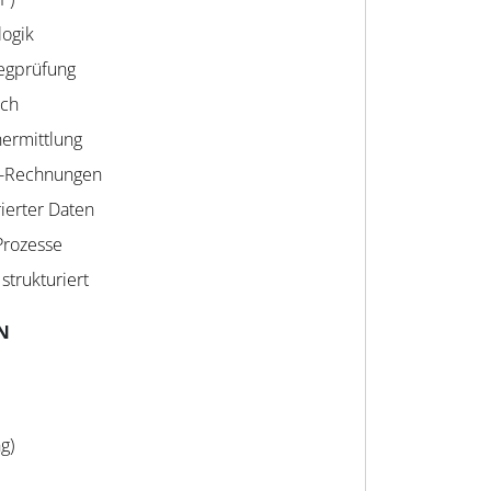
logik
legprüfung
ich
ermittlung
E-Rechnungen
ierter Daten
-Prozesse
strukturiert
N
g)