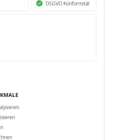
DSGVO Konformität
RKMALE
alysieren
isieren
en
echnen