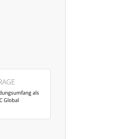
RAGE
ndungsumfang als
C Global