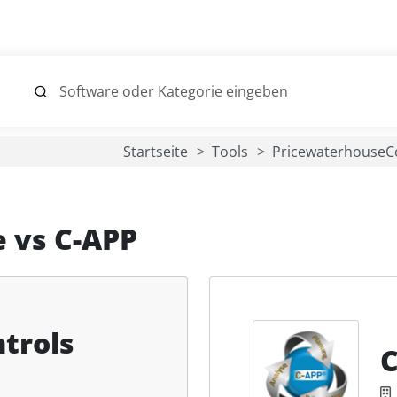
Startseite
Tools
Pricewaterhouse
e
vs
C-APP
trols
C