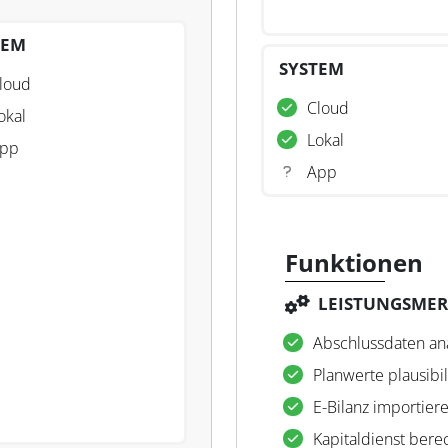
TEM
SYSTEM
loud
Cloud
okal
Lokal
pp
App
Funktionen
LEISTUNGSME
Abschlussdaten an
Planwerte plausibil
E-Bilanz importier
Kapitaldienst ber