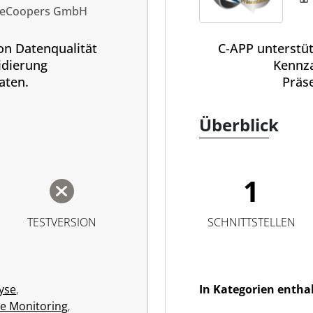
seCoopers GmbH
on Datenqualität
C-APP unterstüt
idierung
Kennza
aten.
Präse
Überblick
1
TESTVERSION
SCHNITTSTELLEN
yse
,
In Kategorien entha
e Monitoring
,