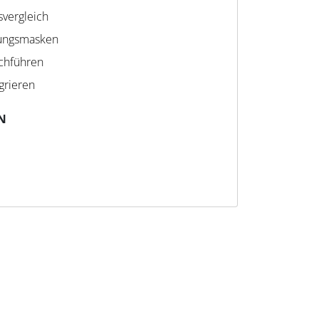
svergleich
sungsmasken
rchführen
grieren
N