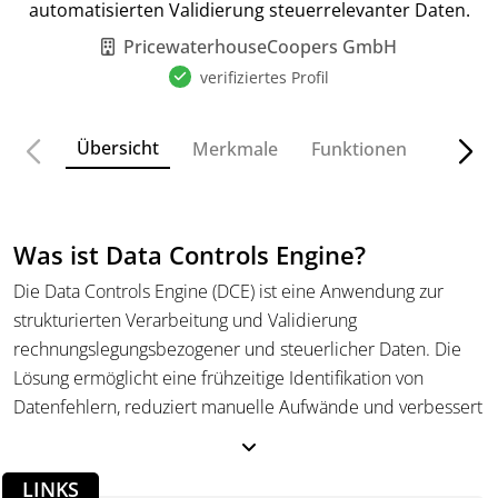
automatisierten Validierung steuerrelevanter Daten.
PricewaterhouseCoopers GmbH
verifiziertes Profil
Übersicht
Merkmale
Funktionen
Preise
Was ist Data Controls Engine?
Die Data Controls Engine (DCE) ist eine Anwendung zur
strukturierten Verarbeitung und Validierung
rechnungslegungsbezogener und steuerlicher Daten. Die
Lösung ermöglicht eine frühzeitige Identifikation von
Datenfehlern, reduziert manuelle Aufwände und verbessert
die Qualität nachgelagerter steuerlicher Prozesse durch
automatisierte Prüfmechanismen und KI-basierte, lernende
LINKS
Systeme.