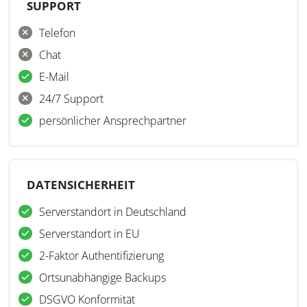
für steuerrelevante Daten.
SUPPORT
Für wen ist die Data Controls Engine
Telefon
Chat
geeignet?
E-Mail
Die Data Controls Engine (DCE) ist insbesondere für
24/7 Support
multinationale Unternehmen mit hohem
persönlicher Ansprechpartner
Transaktionsvolumen geeignet, die ihre Daten
systemunabhängig validieren möchten.
DATENSICHERHEIT
Serverstandort in Deutschland
Serverstandort in EU
2-Faktor Authentifizierung
Ortsunabhängige Backups
DSGVO Konformität