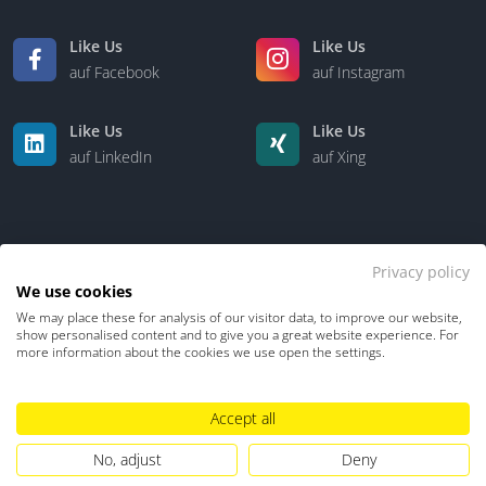
Like Us
Like Us
auf Facebook
auf Instagram
Like Us
Like Us
auf LinkedIn
auf Xing
Privacy policy
We use cookies
We may place these for analysis of our visitor data, to improve our website,
Kontakt
Über uns
show personalised content and to give you a great website experience. For
more information about the cookies we use open the settings.
Datenschutz
Impressum
TDM-Vorbehalt
Accept all
Hinweisgebersystem
Umgang mit KI
No, adjust
Deny