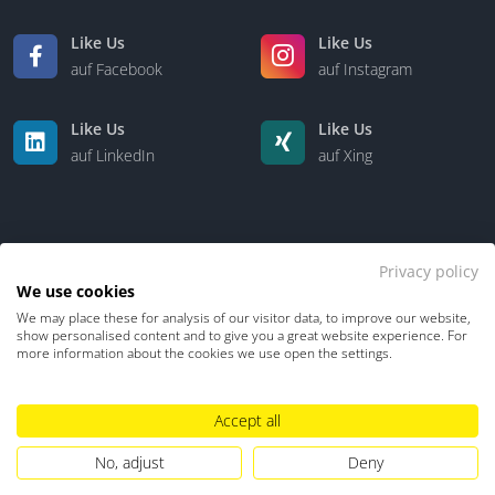
Like Us
Like Us
auf Facebook
auf Instagram
Like Us
Like Us
auf LinkedIn
auf Xing
Privacy policy
We use cookies
We may place these for analysis of our visitor data, to improve our website,
Kontakt
Über uns
show personalised content and to give you a great website experience. For
more information about the cookies we use open the settings.
Datenschutz
Impressum
TDM-Vorbehalt
Accept all
Hinweisgebersystem
Umgang mit KI
No, adjust
Deny