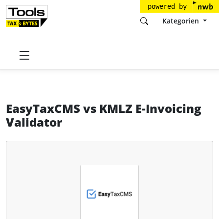
powered by
Kategorien
Startseite
Tools
EasyFirst Technologies GmbH
EasyTaxCMS
EasyTaxCMS
vs
KMLZ E-Invoicing
Validator