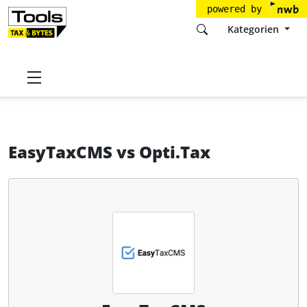
powered by
Kategorien
Startseite
Tools
EasyFirst Technologies GmbH
EasyTaxCMS
EasyTaxCMS
vs
Opti.Tax