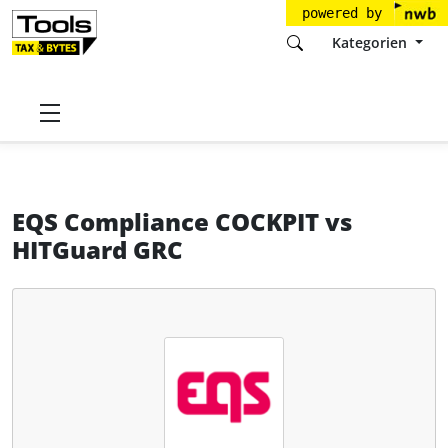
powered by
Kategorien
Startseite
Tools
EQS Group GmbH
EQS Compliance COCKPIT
EQS Compliance COCKPIT
vs
HITGuard GRC