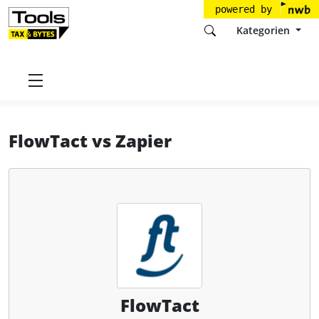
powered by
Kategorien
Startseite
Tools
Florian Fey GmbH
FlowTact
FlowTact
vs
Zapier
FlowTact