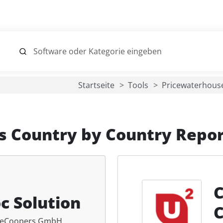
Startseite
Tools
Pricewaterhou
s
Country by Country Repor
C
c Solution
C
seCoopers GmbH