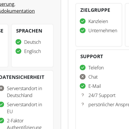
euerung
,
ZIELGRUPPE
sdokumentation
Kanzleien
SE
SPRACHEN
Unternehmen
Deutsch
Englisch
SUPPORT
Telefon
DATENSICHERHEIT
Chat
E-Mail
Serverstandort in
Deutschland
24/7 Support
Serverstandort in
persönlicher Anspr
EU
2-Faktor
Authentifizierung