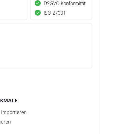
DSGVO Konformität
ISO 27001
RKMALE
 importieren
ieren