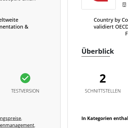
eltweite
Country by Co
mentation &
validiert OEC
F
Überblick
2
TESTVERSION
SCHNITTSTELLEN
ngspreise
,
In Kategorien entha
enmanagement
,