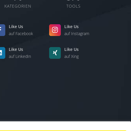
KATEGORIEN
TOOLS
Like Us
Like Us
auf Facebook
auf Instagram
Like Us
Like Us
auf LinkedIn
auf Xing