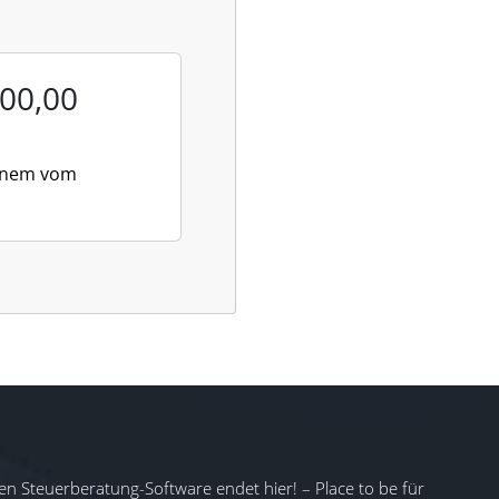
00,00
 einem vom
en Steuerberatung-Software endet hier! – Place to be für