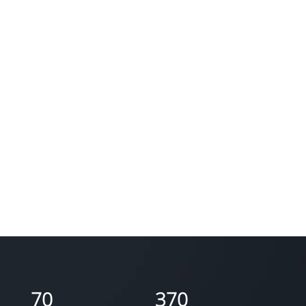
70
370