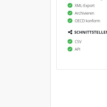
XML-Export
Archivieren
OECD konform
SCHNITTSTELLE
CSV
API