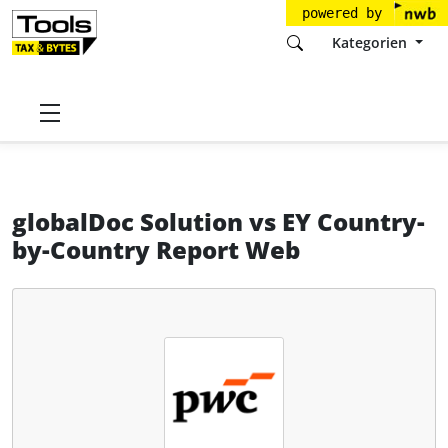
powered by
Kategorien
Startseite
Tools
PricewaterhouseCoopers GmbH
globalDoc Solution
globalDoc Solution
vs
EY Country-
by-Country Report Web