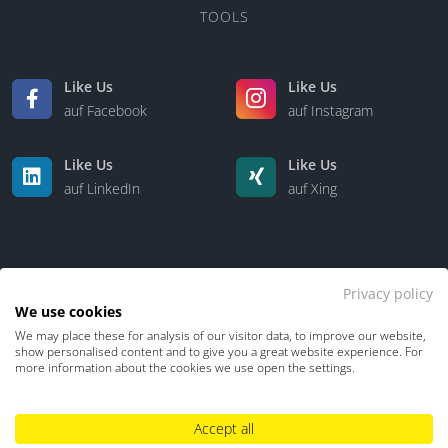
TOOLS
Like Us
Like Us
auf Facebook
auf Instagram
Like Us
Like Us
auf LinkedIn
auf Xing
Privacy policy
We use cookies
We may place these for analysis of our visitor data, to improve our website,
Kontakt
Über uns
show personalised content and to give you a great website experience. For
more information about the cookies we use open the settings.
Datenschutz
Impressum
TDM-Vorbehalt
Accept all
Hinweisgebersystem
Umgang mit KI