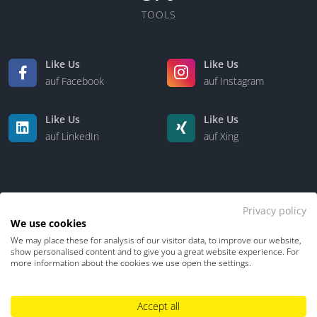
TOOLS
Like Us
Like Us
auf Facebook
auf Instagram
Like Us
Like Us
auf LinkedIn
auf Xing
Privacy policy
We use cookies
We may place these for analysis of our visitor data, to improve our website,
Kontakt
Über uns
show personalised content and to give you a great website experience. For
more information about the cookies we use open the settings.
Datenschutz
Impressum
TDM-Vorbehalt
Accept all