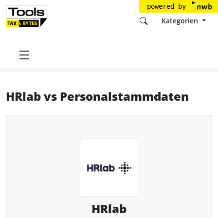
powered by
Kategorien
Startseite
Tools
HRlab GmbH
HRlab
HRlab
vs
Personalstammdaten
HRlab