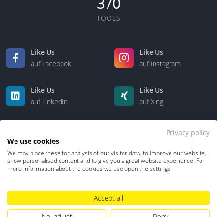
370
TOOLS
Like Us
Like Us
auf Facebook
auf Instagram
Like Us
Like Us
auf LinkedIn
auf Xing
Privacy policy
We use cookies
We may place these for analysis of our visitor data, to improve our website,
show personalised content and to give you a great website experience. For
more information about the cookies we use open the settings.
Kontakt
Über uns
Accept all
Datenschutz
Impressum
TDM-Vorbehalt
No, adjust
Deny