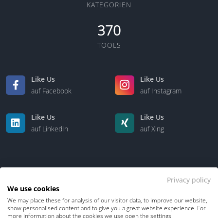
KATEGORIEN
370
TOOLS
Like Us
Like Us
auf Facebook
auf Instagram
Like Us
Like Us
auf LinkedIn
auf Xing
Privacy policy
We use cookies
We may place these for analysis of our visitor data, to improve our website,
Kontakt
Über uns
show personalised content and to give you a great website experience. For
more information about the cookies we use open the settings.