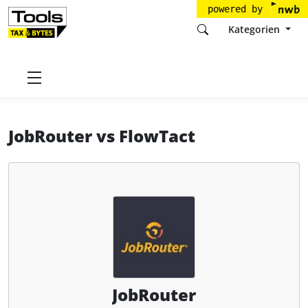
powered by
Kategorien
Startseite
Tools
JobRouter AG
JobRouter
JobRouter
vs
FlowTact
JobRouter