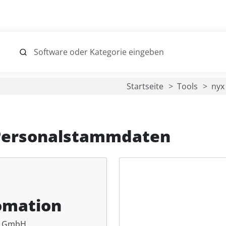
Startseite
Tools
nyx
Personalstammdaten
omation
n GmbH