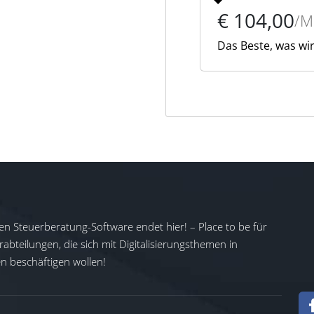
€ 104,00
/
Das Beste, was wi
en Steuerberatung-Software endet hier! – Place to be für
abteilungen, die sich mit Digitalisierungsthemen in
 beschäftigen wollen!