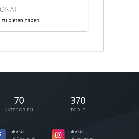
MONAT
r zu bieten haben
70
370
KATEGORIEN
TOOLS
Like Us
Like Us
auf Facebook
auf Instagram