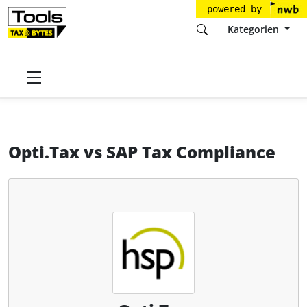
powered by
Kategorien
Startseite
Tools
hsp Handels-Software-Partner GmbH
Opti.Tax
Opti.Tax
vs
SAP Tax Compliance