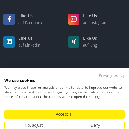
Like Us
Like Us
auf Facebook
auf Instagram
Like Us
Like Us
auf LinkedIn
auf Xing
Privacy policy
We use cookies
We may place these for analysis of our visitor data, to improve our website,
Kontakt
Über uns
show personalised content and to give you a great website experience. For
more information about the cookies we use open the settings.
Datenschutz
Impressum
TDM-Vorbehalt
Accept all
Hinweisgebersystem
Umgang mit KI
No, adjust
Deny