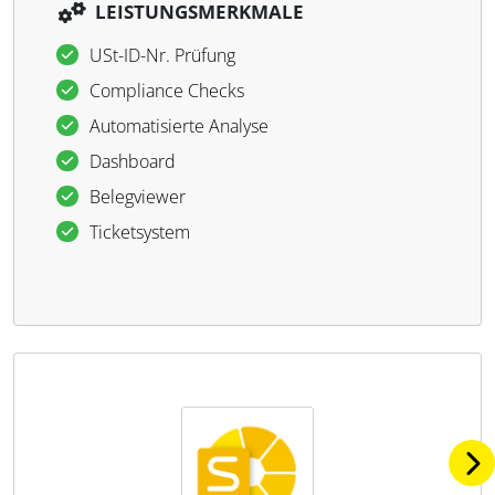
LEISTUNGSMERKMALE
USt-ID-Nr. Prüfung
Com­pli­ance Checks
Au­to­ma­ti­sierte Ana­lyse
Da­sh­board
Be­leg­viewer
Ti­cket­sys­tem