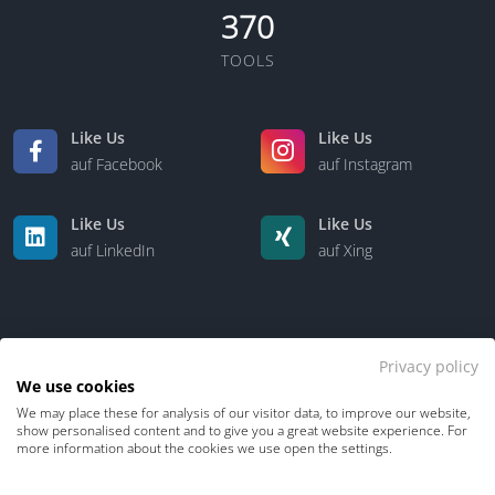
370
TOOLS
Like Us
Like Us
auf Facebook
auf Instagram
Like Us
Like Us
auf LinkedIn
auf Xing
Privacy policy
We use cookies
We may place these for analysis of our visitor data, to improve our website,
Kontakt
Über uns
show personalised content and to give you a great website experience. For
more information about the cookies we use open the settings.