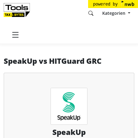
powered by
Kategorien
Startseite
Tools
People Intouch B.V.
SpeakUp
SpeakUp
vs
HITGuard GRC
SpeakUp