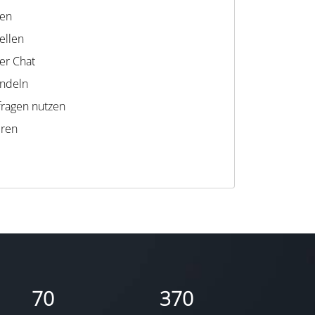
gen
ellen
er Chat
ündeln
ragen nutzen
eren
70
370