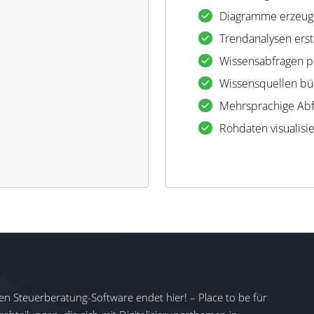
Diagramme erzeu
Trendanalysen erst
Wissensabfragen p
Wissensquellen b
Mehrsprachige Abf
Rohdaten visualisi
en Steuerberatung-Software endet hier! – Place to be für