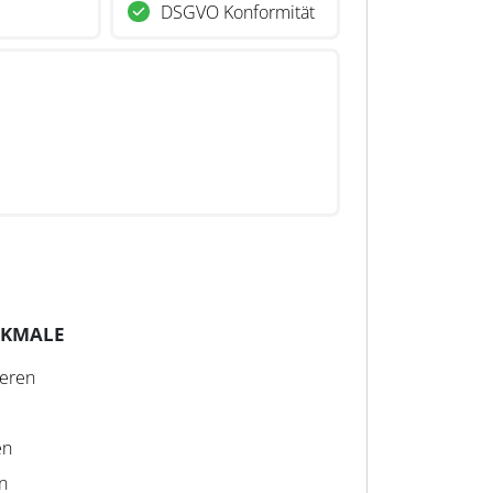
DSGVO Konformität
RKMALE
ieren
en
n