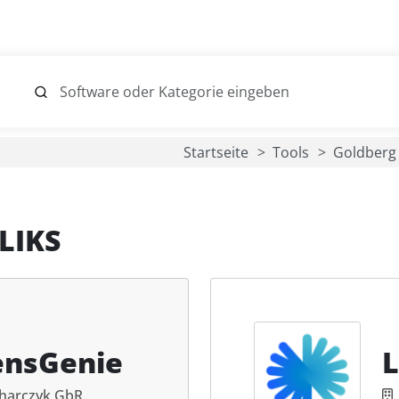
Startseite
Tools
Goldberg
LIKS
ensGenie
L
harczyk GbR