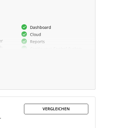
Dashboard
Cloud
er
Reports
ch
Continuous Control System
en
VERGLEICHEN
r