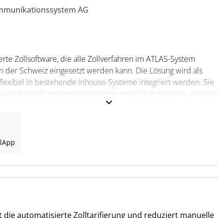
munikationssystem AG
ierte Zollsoftware, die alle Zollverfahren im ATLAS-System
n der Schweiz eingesetzt werden kann. Die Lösung wird als
lexibel in bestehende Inhouse-Systeme integriert werden. Sie
ie- und Handelsunternehmen und ermöglicht durch eine einheitl
atz.
l
App
ng in den Bereichen Export, Import, Versandverfahren, Zolllage
ionen wie Sanktionslistenprüfung, EZT, Fiskalvertretung und
tützen die regelkonforme Abwicklung auch komplexer Verfahren
lichkeit, Zollprozesse effizient zu digitalisieren und in
zt die automatisierte Zolltarifierung und reduziert manuelle