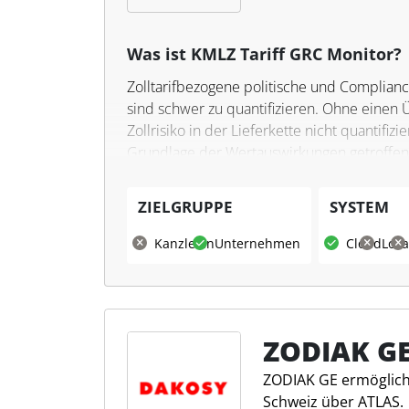
Was ist KMLZ Tariff GRC Monitor?
Zolltarifbezogene politische und Complianc
sind schwer zu quantifizieren. Ohne einen 
Zollrisiko in der Lieferkette nicht quantif
Grundlage der Wertauswirkungen getroffen 
der Bereich Beschaffung und Supply Chain 
konfrontiert, die erhebliche Auswirkunge
ZIELGRUPPE
SYSTEM
KMLZ bietet mit dem Tariff GRC Monitor ein
Kanzleien
Unternehmen
Cloud
Loka
Unternehmen ermöglichen, die Auswirkungen
Möglichkeiten zur Optimierung ihrer Liefer
Mining-Technologie von
Celonis
werden tie
Monitoringmöglichkeiten kombiniert. So ge
entwickelnden Tarifpolitik Schritt zu halten
ZODIAK G
ZODIAK GE ermöglicht
Schweiz über ATLAS.