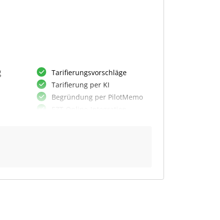
g
Tarifierungsvorschläge
Tarifierung per KI
Begründung per PilotMemo
EZT-Online-Integration
Mehrere Waren tarifieren
Zolltarifnummern ermitteln
Verbindliche ZTA einbeziehen
Automatische Vorschläge
e