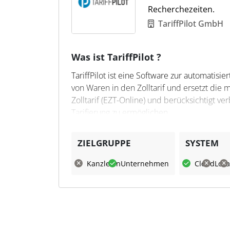
Recherchezeiten.
TariffPilot GmbH
Was ist TariffPilot ?
TariffPilot ist eine Software zur automatisier
von Waren in den Zolltarif und ersetzt die 
Zolltarif (EZT-Online) und berücksichtigt ve
Tarifierung zu ermöglichen.
Was kann TariffPilot?
ZIELGRUPPE
SYSTEM
TariffPilot erstellt Tarifierungsvorschläge 
Kanzleien
Unternehmen
Cloud
Loka
Waren. Die Software wendet anerkannte Tari
Bearbeitung von Zolltariffragen. Unternehm
Kapazitäten entlasten und sich auf komplex