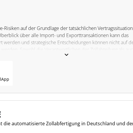
e-Risiken auf der Grundlage der tatsächlichen Vertragssituation
Überblick über alle Import- und Exporttransaktionen kann das
iziert werden und strategische Entscheidungen können nicht auf d
werden. Sowohl die Verantwortlichen der Zollabteilung als au
Management sehen sich mit nicht kalkulierbaren Unsicherheit
n auf die Gewinnspannen haben können.
e Echtzeitverbindung zu offiziellen Tarifdatenbanken, die es
l
App
 von Tarifen auf den Umsatz zu minimieren und gleichzeitig
ketten zu erkennen. Durch die Nutzung der Data- und Process-
fgehende Views mit automatisierten Analysen und
winnen Unternehmen wesentliche Einblicke, um mit der sich
.
E
 die automatisierte Zollabfertigung in Deutschland und de