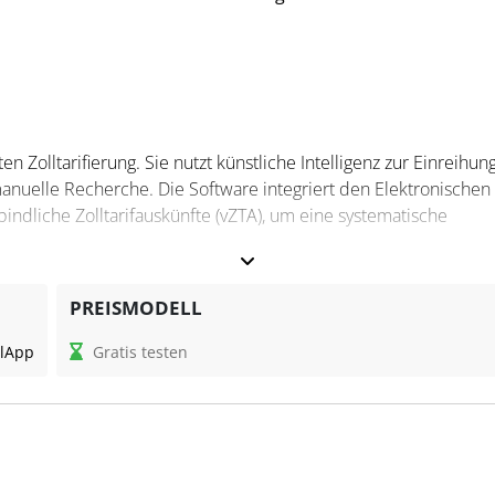
ten Zolltarifierung. Sie nutzt künstliche Intelligenz zur Einreihun
manuelle Recherche. Die Software integriert den Elektronischen
rbindliche Zolltarifauskünfte (vZTA), um eine systematische
PREISMODELL
und liefert nachvollziehbare Begründungen für die Einreihung von
l
App
Gratis testen
fierungstechniken an und ermöglicht eine strukturierte
en können mit dem Tool die Tarifierung standardisieren, intern
e Fälle konzentrieren.