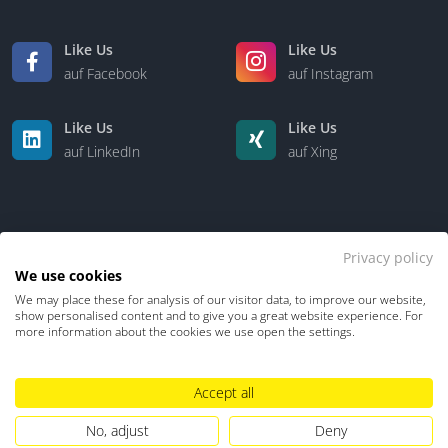
Like Us
Like Us
auf Facebook
auf Instagram
Like Us
Like Us
auf LinkedIn
auf Xing
Privacy policy
We use cookies
We may place these for analysis of our visitor data, to improve our website,
Kontakt
Über uns
show personalised content and to give you a great website experience. For
more information about the cookies we use open the settings.
Datenschutz
Impressum
TDM-Vorbehalt
Accept all
Hinweisgebersystem
Umgang mit KI
No, adjust
Deny