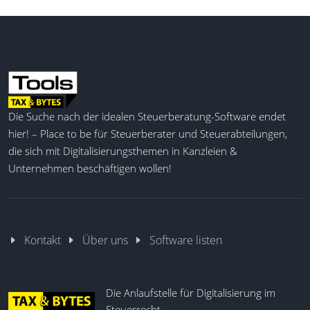
Begründung per PilotMemo
EZT-Online-Integration
Mehrere Waren tarifieren
Zolltarifnummern ermitteln
Verbindliche ZTA einbeziehen
Automatische Vorschläge
Die Suche nach der idealen Steuerberatung-Software endet
hier! – Place to be für Steuerberater und Steuerabteilungen,
die sich mit Digitalisierungsthemen in Kanzleien &
Unternehmen beschäftigen wollen!
Kontakt
Über uns
Software listen
Die Anlaufstelle für Digitalisierung im
Steuerrecht.