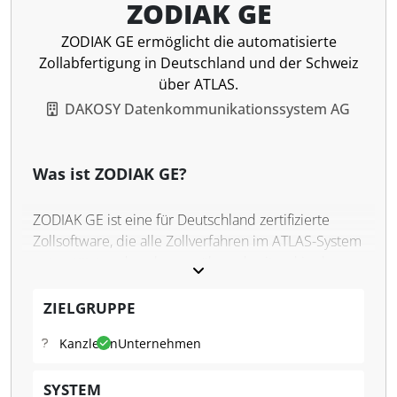
ZODIAK GE
ZODIAK GE ermöglicht die automatisierte
Zollabfertigung in Deutschland und der Schweiz
über ATLAS.
DAKOSY Datenkommunikationssystem AG
Was ist ZODIAK GE?
ZODIAK GE ist eine für Deutschland zertifizierte
Zollsoftware, die alle Zollverfahren im ATLAS-System
unterstützt und auch grenzüberschreitend in der
Schweiz eingesetzt werden kann. Die Lösung wird
als Software-as-a-Service angeboten und kann
ZIELGRUPPE
flexibel in bestehende Inhouse-Systeme integriert
Kanzleien
Unternehmen
werden. Sie eignet sich für Speditionen sowie
Industrie- und Handelsunternehmen und ermöglicht
SYSTEM
durch eine einheitliche Oberfläche den