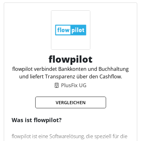
Bildung von Steuerrücklagen. Darüber hinaus
umfasst das Tool Funktionen wie Unterkonten,
Kartenzahlungen mit Limits, eine Belegverwaltung,
ein integriertes Rechnungstool und einen
Dispositionskredit. Kartenzahlungen werden
unmittelbar abgebucht und in Echtzeit bestätigt, was
eine präzise Kontrolle der Geschäftsausgaben
ermöglicht.
flowpilot
flowpilot verbindet Bankkonten und Buchhaltung
Automatische Steuerberechnung
und liefert Transparenz über den Cashflow.
Beleg-Scan und Notizen
PlusFix UG
Kontowechsel-Service
VISA Business Debit Karte
VERGLEICHEN
Echtzeit-Banking
Liquidität per Dispokredit
Was ist flowpilot?
Transaktionskategorisierung
Umsatzsteuervoranmeldung
flowpilot ist eine Softwarelösung, die speziell für die
Buchungsvorschläge mit KI