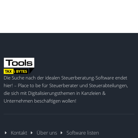
Fehlerfreiheit der Erklärungen sicherstellt.
E-Rechnungen senden
Steuererklärung erstellen
Einnahmenüberschussrechnung
Kostenloses Geschäftskonto
Belege scannen & speichern
Steuer-Coaches & Beratung
KI-basierte Steuerprüfung
Automatische Steuerrücklagen
Die Suche nach der idealen Steuerberatung-Software endet
Individuelle Rechnungsvorlagen
hier! – Place to be für Steuerberater und Steuerabteilungen,
Einnahmen & Ausgaben verwalten
die sich mit Digitalisierungsthemen in Kanzleien &
Unternehmen beschäftigen wollen!
Kontakt
Über uns
Software listen