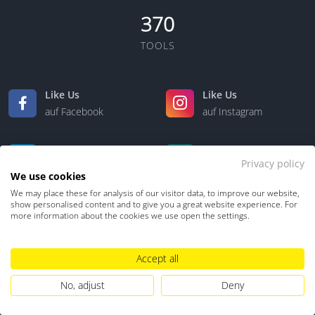
370
TOOLS
Like Us
Like Us
auf Facebook
auf Instagram
Like Us
Like Us
Privacy policy
auf LinkedIn
auf Xing
We use cookies
We may place these for analysis of our visitor data, to improve our website,
show personalised content and to give you a great website experience. For
more information about the cookies we use open the settings.
Accept all
Kontakt
Über uns
No, adjust
Deny