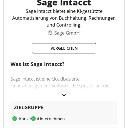
Sage Intacct
Automat. Spesenabrechnung
Kreditorenbuchhaltung
Sage Intacct bietet eine KI-gestützte
Bestellprozesslösung
Automatisierung von Buchhaltung, Rechnungen
Physische und virtuelle Karten
und Controlling.
Echtzeit-Ausgabenmonitoring
Sage GmbH
Integrierte ERP-Integration
Bulk-Verarbeitung von Ausgaben
VERGLEICHEN
CO₂-Emissionen tracken
Was ist Sage Intacct?
Sage Intacct ist eine cloudbasierte
Finanzmanagement-Software, die speziell auf die
Bedürfnisse wachsender und mittelständischer
Unternehmen ausgerichtet ist. Sie automatisiert
Finanzprozesse und liefert Echtzeit-Einblicke in
ZIELGRUPPE
zentrale Unternehmensbereiche wie Buchhaltung,
Kanzleien
Unternehmen
Einkauf, Verkauf, Auftragsbearbeitung und
Zahlungsverkehr. Die Plattform zeichnet sich durch