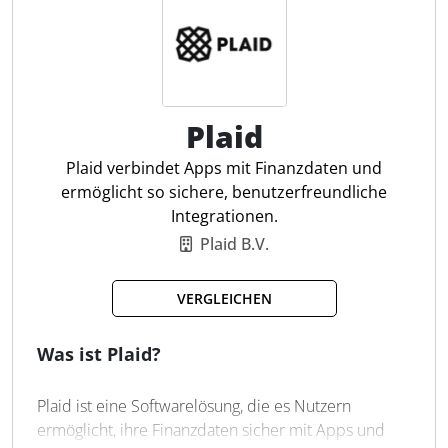
Bankkonten anbinden
Buchhaltung anbinden
Szenarien simulieren
Soll/Ist-Vergleich
Interaktive Cashflow-Grafik
Plaid
Automatischer Datenimport
Mehrjahresplanung
Plaid verbindet Apps mit Finanzdaten und
Budget-Planung
ermöglicht so sichere, benutzerfreundliche
Daten-Export in Excel
Integrationen.
Offene Posten überwachen
Plaid B.V.
VERGLEICHEN
Was ist Plaid?
Plaid ist eine Softwarelösung, die es Nutzern
ermöglicht, ihre Finanzdaten sicher mit Apps und