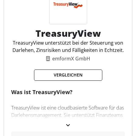
Transaktionsdaten für die Prüfung von
Zahlungsflüssen oder zur Bonitätsprüfung zu nutzen.
Plaid bietet außerdem Module für die Integration in
mobile oder Webanwendungen an. Die Software ist
vollständig PSD2- und Open-Banking-konform.
TreasuryView
TreasuryView unterstützt bei der Steuerung von
Kunden-Onboarding
Darlehen, Zinsrisiken und Fälligkeiten in Echtzeit.
API-Integration
emformX GmbH
Multi-Country-Support
Plaid Dashboard
VERGLEICHEN
Echtzeit-Zahlungen
Identitätsprüfungen
Was ist TreasuryView?
Transaktionskategorien
Whitelabel-Integration
TreasuryView ist eine cloudbasierte Software für das
Konto-Verknüpfung Link
Darlehensmanagement. Sie unterstützt Finanzteams
Individuelle UI-Anpassung
in kleinen und mittelständischen Unternehmen bei
der zentralen Verwaltung von Bank- und