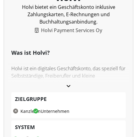
Holvi bietet ein Geschäftskonto inklusive
Zahlungskarten, E-Rechnungen und
Buchhaltungsanbindung.
Holvi Payment Services Oy
Was ist Holvi?
Holvi ist ein digitales Geschäftskonto, das speziell für
Selbstständige, Freiberufler und kleine
Unternehmen konzipiert ist. Die Lösung vereint
mobiles Banking, Zahlungskarten und vorbereitende
Buchhaltung in einer Anwendung. Nutzer haben die
ZIELGRUPPE
Möglichkeit, bis zu zehn IBANs zu erstellen,
Kanzleien
Unternehmen
Einnahmen und Ausgaben zu verwalten sowie
Rechnungen direkt im System zu verfassen. Holvi
SYSTEM
bietet eine breite Palette an Dienstleistungen für
den digitalen Zahlungsverkehr. Dazu gehören sowohl