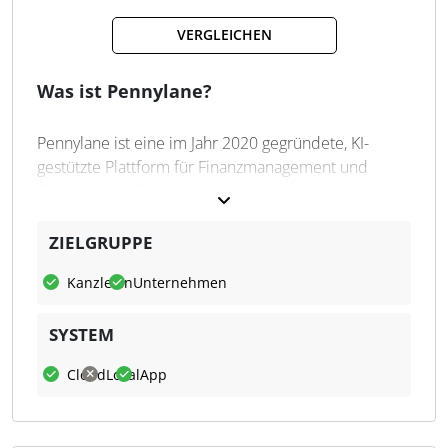
Persönliches Finanzcockpit
VERGLEICHEN
Unterstützt E-Rechnungen
Individuelle Budgetverwaltung
Was ist Pennylane?
Pennylane ist eine im Jahr 2020 gegründete, KI-
gestützte Plattform für Finanzmanagement und
Buchhaltung. Das System verbindet Unternehmen
und Steuerberatungskanzleien miteinander.
ZIELGRUPPE
Was kann Pennylane?
Kanzleien
Unternehmen
Pennylane zentralisiert Finanzströme wie
Banktransaktionen und Rechnungen, erstellt
SYSTEM
automatisch Buchungssätze und unterstützt die
Zusammenarbeit über Kommentare und
Cloud
Lokal
App
Benachrichtigungen. Darüber hinaus sind
Funktionen für E-Rechnungen (u. a. XRechnung,
ZUGFeRD) enthalten, ebenso wie ein Belegimport