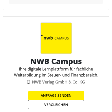
Rechnungen, bietet DATEV-Schnittstellen und
erlaubt den direkten Zugriff der Steuerberatung auf
relevante Finanzdaten. Nutzer haben die
Möglichkeit, Unterkonten mit individueller IBAN
anzulegen, Ausgaben zu delegieren, Budgets zu
verwalten und Zahlungen zu terminieren. Für
Steuerfachleute bietet das Tool durch Belegimport,
GoBD-konforme Archivierung und Echtzeitzugriff auf
Mandantendaten eine strukturierte und
zeitsparende Zusammenarbeit.
NWB Campus
Ihre digitale Lernplattform für fachliche
SEPA-Echtzeitüberweisungen
Weiterbildung im Steuer- und Finanzbereich.
Automatisierte Rechnungen
NWB Verlag GmbH & Co. KG
Mehrere Unterkonten
Virtuelle Firmenkarten
ANFRAGE SENDEN
Ausgabenbudgets verwalten
E-Rechnungen verarbeiten
VERGLEICHEN
Externe Konten integrieren