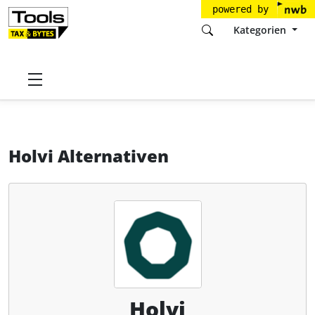
powered by
Kategorien
Startseite
Tools
Holvi Payment Services Oy
Holvi
Alternativen
Holvi Alternativen
Holvi