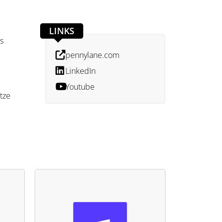
LINKS
s
pennylane.com
LinkedIn
Youtube
tze
nen
r App,