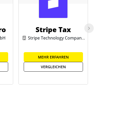
ro
Stripe Tax
Sag
mbH
Stripe Technology Company
Limited
MEHR ERFAHREN
ME
VERGLEICHEN
V