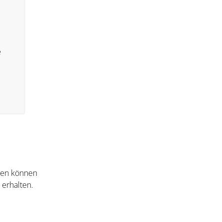
e
nten können
 erhalten.