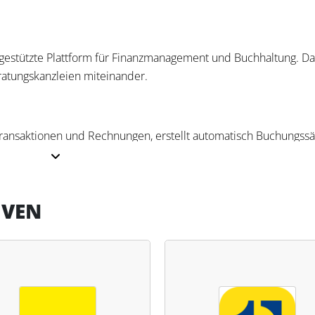
I-gestützte Plattform für Finanzmanagement und Buchhaltung. Da
atungskanzleien miteinander.
transaktionen und Rechnungen, erstellt automatisch Buchungssä
mentare und Benachrichtigungen. Darüber hinaus sind Funktio
enthalten, ebenso wie ein Belegimport per E-Mail oder mobile
 integriertes Geschäftskonto.
IVEN