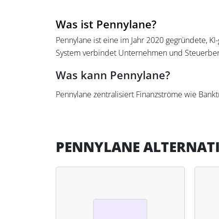
Was ist Pennylane?
Pennylane ist eine im Jahr 2020 gegründete, K
System verbindet Unternehmen und Steuerber
Was kann Pennylane?
Pennylane zentralisiert Finanzströme wie Bank
und unterstützt die Zusammenarbeit über Kom
für E-Rechnungen (u. a. XRechnung, ZUGFeRD) 
ein Zahlungsabgleich, Finanzberichte sowie ein
PENNYLANE ALTERNAT