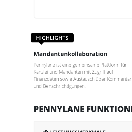
HIGHLIGHTS
Mandantenkollaboration
Pennylane ist eine gemeinsame Plattform für
Kanzlei und Mandanten mit Zugriff auf
Finanzdaten sowie Austausch über Kommentar
und Benachrichtigungen.
PENNYLANE FUNKTION