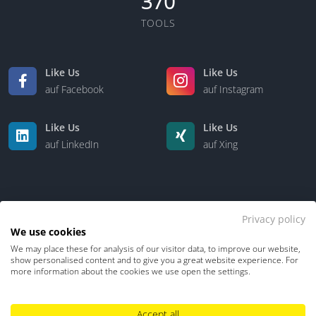
370
TOOLS
Like Us
Like Us
auf Facebook
auf Instagram
Like Us
Like Us
auf LinkedIn
auf Xing
Privacy policy
We use cookies
We may place these for analysis of our visitor data, to improve our website,
Kontakt
Über uns
show personalised content and to give you a great website experience. For
more information about the cookies we use open the settings.
Datenschutz
Impressum
TDM-Vorbehalt
Accept all