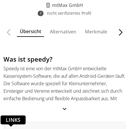
mtMax GmbH
nicht verifiziertes Profil
Übersicht
Alternativen
Merkmale
Funkt
Was ist speedy?
Speedy ist eine von der mtMax GmbH entwickelte
Kassensystem-Software, die auf allen Android-Geräten läuft.
Die Software wurde speziell für Kleinunternehmer,
Einsteiger und Vereine entwickelt und zeichnet sich durch
einfache Bedienung und flexible Anpassbarkeit aus. Mit
speedy können Nutzer ihre Android-Geräte in voll
funktionsfähige Kassensysteme verwandeln und sind nicht
LINKS
an eine bestimmte Hardware gebunden.