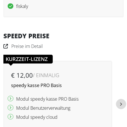
fiskaly
SPEEDY PREISE
Preise im Detail
KURZZEIT-LIZENZ
€ 12,00
/ EINMALIG
speedy kasse PRO Basis
s
Modul speedy kasse PRO Basis
Modul Benutzerverwaltung
Modul speedy cloud