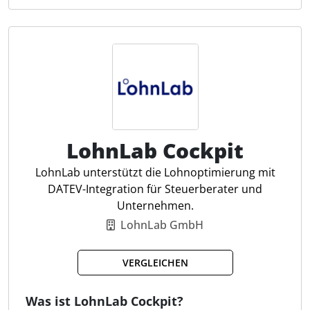
aufzeigen. Steuerfachleute profitieren von der
benutzerfreundlichen Oberfläche und dem direkten
Zugriff auf Detailinformationen, was die Beratung
effizienter macht.
Vorteilsrechner
Überblick Personal-Benefits
Steuerberater-Integration
LohnLab Cockpit
Personalkosten-Optimierung
Nachhaltige Gehaltsextras
LohnLab unterstützt die Lohnoptimierung mit
Lohnmodelle-Beratung
DATEV-Integration für Steuerberater und
Mandantenunterstützung
Unternehmen.
Echtzeit-Datenzugriff
LohnLab GmbH
Personalkostenanalyse
VERGLEICHEN
Was ist LohnLab Cockpit?