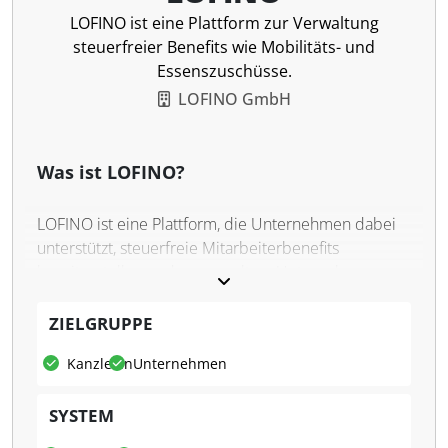
LOFINO ist eine Plattform zur Verwaltung
steuerfreier Benefits wie Mobilitäts- und
Essenszuschüsse.
LOFINO GmbH
Was ist LOFINO?
LOFINO ist eine Plattform, die Unternehmen dabei
unterstützt, steuerfreie Mitarbeiterbenefits
bereitzustellen und zu verwalten. Unternehmen
können ihren Mitarbeitenden verschiedene
Leistungen wie Mobilitätsbudgets, Essenszuschüsse
ZIELGRUPPE
oder Internetpauschalen anbieten. Die Verwaltung
Kanzleien
Unternehmen
dieser Benefits erfolgt digital und lässt sich in
bestehende Payroll- und HR-Systeme integrieren.
SYSTEM
Was kann LOFINO?