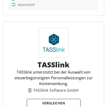
Unternehmen zu digitalisieren und zu optimieren.
Abomodell
Die Plattform ermöglicht die automatische Prüfung
und Übergabe von Belegen an die Lohnbuchhaltung
und unterstützt gängige Schnittstellen wie DATEV,
Addison und Lexware. Zu den umfangreichen
Funktionen gehören ein Echtzeit-Dashboard zur
Budgetübersicht, die flexible Freigabe von Benefits
und die einfache Erstellung von Sachlohnzetteln. Für
Steuerfachleute bietet trebono eine rechtssichere
Lösung, die Betriebsprüfungen erleichtert und
Übertragungsfehler minimiert. Darüber hinaus
TASSlink
besteht die Möglichkeit, dass die Plattform den
TASSlink unterstützt bei der Auswahl von
Verwaltungsaufwand reduziert und durch attraktive
steuerbegünstigten Personalleistungen zur
Benefits die Mitarbeiterzufriedenheit und
Kostensenkung.
Arbeitgeberattraktivität steigert.
TASSlink Software GmbH
Automatischer Belegabgleich
VERGLEICHEN
Rechtssichere Archivierung