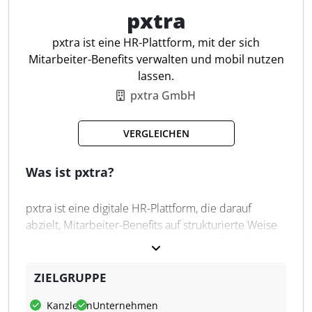
die Umsetzung steuerfreier Leistungen für
pxtra
Steuerfachleute effizient macht.
pxtra ist eine HR-Plattform, mit der sich
Mitarbeiter-Benefits verwalten und mobil nutzen
Steuerfreie Benefits
lassen.
Individuelles Design
pxtra GmbH
Multi Benefit Module
Wiederaufladbar
VERGLEICHEN
Kein Dispo möglich
Keine Überweisungen
Was ist pxtra?
Einfache Verwaltung
pxtra ist eine digitale HR-Plattform, die darauf
abzielt, Mitarbeiter-Benefits auf strukturierte Weise
bereitzustellen. Unternehmen steuern Benefit-
Budgets, analysieren die Wünsche der
Mitarbeitenden und verwalten Zusatzleistungen
ZIELGRUPPE
zentral über ein Dashboard, während Mitarbeitende
Kanzleien
Unternehmen
über eine mobile App auf ihre Benefits zugreifen.