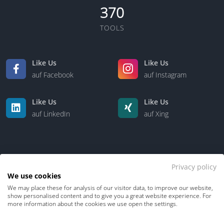
370
TOOLS
Like Us
Like Us
auf Facebook
auf Instagram
Like Us
Like Us
auf LinkedIn
auf Xing
Privacy policy
We use cookies
We may place these for analysis of our visitor data, to improve our website,
Kontakt
Über uns
show personalised content and to give you a great website experience. For
more information about the cookies we use open the settings.