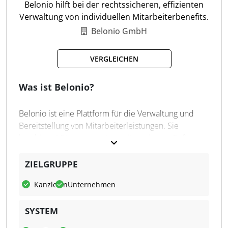
Belonio hilft bei der rechtssicheren, effizienten
Belege-Upload
Verwaltung von individuellen Mitarbeiterbenefits.
Mobilitätsleistungen
Belonio GmbH
Vorsorgeleistungen
HR-Dashboard
VERGLEICHEN
Rollensteuerung
Leistungsübersicht
Was ist Belonio?
Budgetanpassung
HR-System-Anbindung
Belonio ist eine Plattform für die Verwaltung und
Bereitstellung von Mitarbeiterleistungen. Sie
kombiniert Steuerexpertise mit moderner Software,
um Unternehmen jeder Größe bei der einfachen
und rechtssicheren Verwaltung von Gehaltsextras zu
ZIELGRUPPE
unterstützen.
Kanzleien
Unternehmen
Was kann Belonio?
SYSTEM
Belonio bietet eine breite Palette an Benefits, die