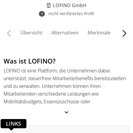
Essenszuschüsse.
LOFINO GmbH
nicht verifiziertes Profil
Übersicht
Alternativen
Merkmale
Funkt
Was ist LOFINO?
LOFINO ist eine Plattform, die Unternehmen dabei
unterstützt, steuerfreie Mitarbeiterbenefits bereitzustellen
und zu verwalten. Unternehmen können ihren
Mitarbeitenden verschiedene Leistungen wie
Mobilitätsbudgets, Essenszuschüsse oder
Internetpauschalen anbieten. Die Verwaltung dieser
Benefits erfolgt digital und lässt sich in bestehende Payroll-
LINKS
und HR-Systeme integrieren.