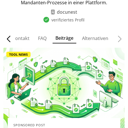
Mandanten-Prozesse in einer Plattform.
docunest
verifiziertes Profil
Beiträge
se
Kontakt
FAQ
Alternativen
TOOL NEWS
SPONSORED POST