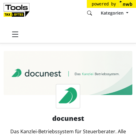
powered by
Kategorien
Startseite
Tools
docunest
docunest
Beiträge
docunest
Das Kanzlei-Betriebssystem für Steuerberater. Alle