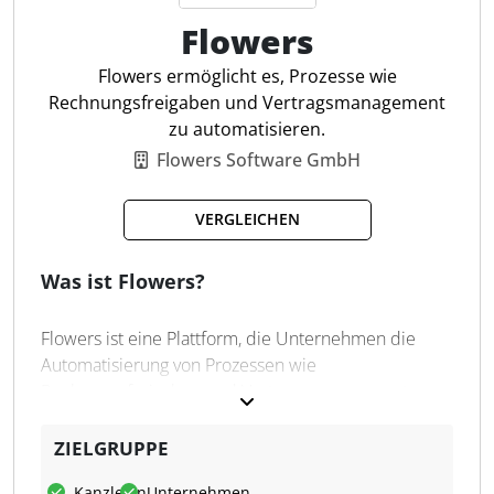
Dokumentenverwaltung
Flowers
Digitale Rechnungsverarbeitung
Multi-Email-Integration
Flowers ermöglicht es, Prozesse wie
Mobile Scan-App
Rechnungsfreigaben und Vertragsmanagement
Anpassbare Importregeln
zu automatisieren.
Digitaler Belegaustausch
Flowers Software GmbH
Flexible Exportoptionen
Zentrales Postfach
VERGLEICHEN
Workflow-Management
Transparente Nach­verfolgung
Was ist Flowers?
Flowers ist eine Plattform, die Unternehmen die
Automatisierung von Prozessen wie
Rechnungsfreigaben und Vertragsmanagement
ermöglicht. Die Lösung integriert sich in bestehende
IT-Systeme, unterstützt die digitale Transformation
ZIELGRUPPE
und fördert effiziente Arbeitsabläufe durch einen
Kanzleien
Unternehmen