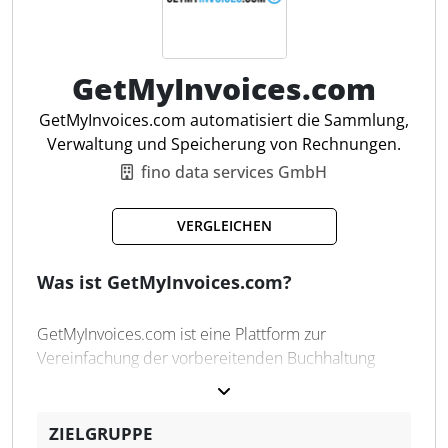
Angebote, EÜR, Mahnwesen und Kundenverwaltung
- kalkül bietet alle Kernfunktionen dauerhaft
kostenlos.
GetMyInvoices.com
Angebote erstellen
GetMyInvoices.com automatisiert die Sammlung,
Rechnungen versenden
Verwaltung und Speicherung von Rechnungen.
QR-Code auf Rechnung
fino data services GmbH
Einnahmen-Ausgaben Rechnung
Soll & Ist Besteuerung
VERGLEICHEN
Mahngebühren berechnen
PDF-Rechnungen erzeugen
Was ist GetMyInvoices.com?
Stornorechnung erstellen
Teilzahlungen verwalten
GetMyInvoices.com ist eine Plattform zur
Dashboard und Statistiken
Vereinfachung der vorbereitenden Buchhaltung
durch Automatisierung des Imports von
Rechnungen. Die Software sammelt Belege von über
10.000 Online-Portalen, E-Mail-Postfächern und
ZIELGRUPPE