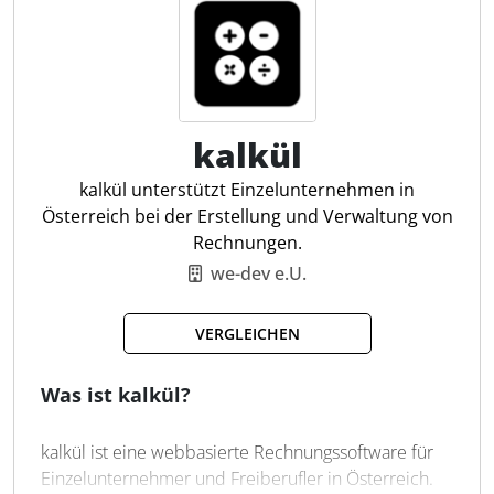
anpassbare Automatisierungsregeln unterstützt
Billbee Unternehmen bei der Optimierung ihrer
Workflows. Für Steuerkanzleien bietet es den Vorteil,
dass die Buchhaltungsvorbereitung durch die
Integration mit Buchhaltungsschnittstellen wie
DATEV erleichtert wird, was die Effizienz in der
kalkül
Finanzverwaltung steigert.
kalkül unterstützt Einzelunternehmen in
Österreich bei der Erstellung und Verwaltung von
Automatischer Zahlungsabgleich
Rechnungen.
Flexible Steueranpassung
we-dev e.U.
Steuersatz Erkennung
Bestellabwicklung
VERGLEICHEN
Kundenportal
Zahlungserinnerung
Was ist kalkül?
Warenwirtschaft
Berichte
kalkül ist eine webbasierte Rechnungssoftware für
Einzelunternehmer und Freiberufler in Österreich.