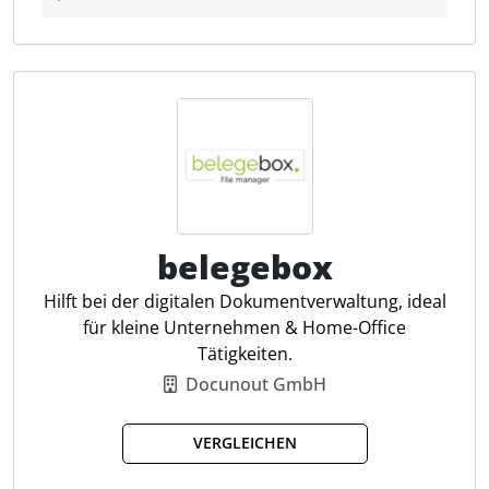
OCR bis hin zur Integration mit
Buchhaltungssoftware wie DATEV, Sage oder SAP
Business One. Die Software erleichtert den Zugang
zu Verträgen und sorgt für eine prüfungssichere
Archivierung aller relevanten Dokumente.
Steuerfachleute profitieren von der
Echtzeitverwaltung von Firmenausgaben und der
schnellen, sicheren Zahlungsabwicklung mit Candis
Visa Firmenkreditkarten, was die Effizienz und
Transparenz ihrer Prozesse steigert.
belegebox
Hilft bei der digitalen Dokumentverwaltung, ideal
Automatischer Rechnungsimport
für kleine Unternehmen & Home-Office
OCR-Erkennung von Belegdaten
Tätigkeiten.
E-Rechnungen verarbeiten
Docunout GmbH
Freigabe mit Vertretung
Vertragsverwaltung mit Fristen
VERGLEICHEN
Prüfungssicheres Belegarchiv
Export als XML, PDF oder CSV