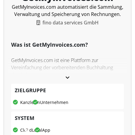
GetMyInvoices.com automatisiert die Sammlung,
Verwaltung und Speicherung von Rechnungen.
fino data services GmbH
Was ist GetMyInvoices.com?
GetMyInvoices.com ist eine Plattform zur
Vereinfachung der vorbereitenden Buchhaltung
durch Automatisierung des Imports von
Rechnungen. Die Software sammelt Belege von über
10.000 Online-Portalen, E-Mail-Postfächern und
ZIELGRUPPE
anderen Anwendungen, um alle Rechnungen zentral
Kanzleien
Unternehmen
und sicher zu speichern. Die Software ermöglicht
den Überblick über Finanzdokumente und deren
SYSTEM
effiziente Verwaltung.
Was kann GetMyInvoices.com?
Cloud
Lokal
App