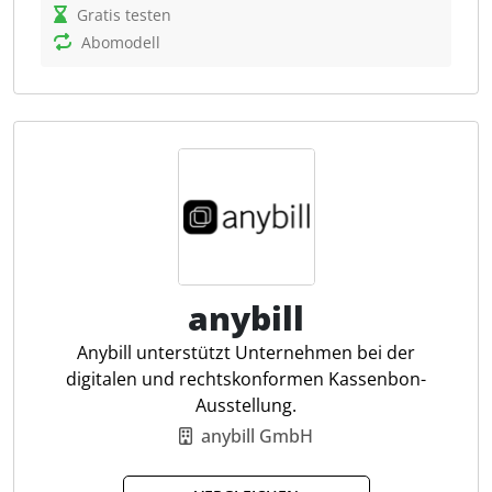
Gratis testen
Das System ermöglicht die Verwaltung von
Abomodell
Auftragsdokumenten, Zahlungsabgleichen,
Versandprozessen und der Kundenkommunikation.
Durch die zentrale Artikel- und
Lagerbestandsverwaltung sowie individuell
anpassbare Automatisierungsregeln unterstützt
Billbee Unternehmen bei der Optimierung ihrer
Workflows. Für Steuerkanzleien bietet es den Vorteil,
dass die Buchhaltungsvorbereitung durch die
Integration mit Buchhaltungsschnittstellen wie
DATEV erleichtert wird, was die Effizienz in der
anybill
Finanzverwaltung steigert.
Anybill unterstützt Unternehmen bei der
digitalen und rechtskonformen Kassenbon-
Automatischer Zahlungsabgleich
Ausstellung.
Flexible Steueranpassung
anybill GmbH
Steuersatz Erkennung
Bestellabwicklung