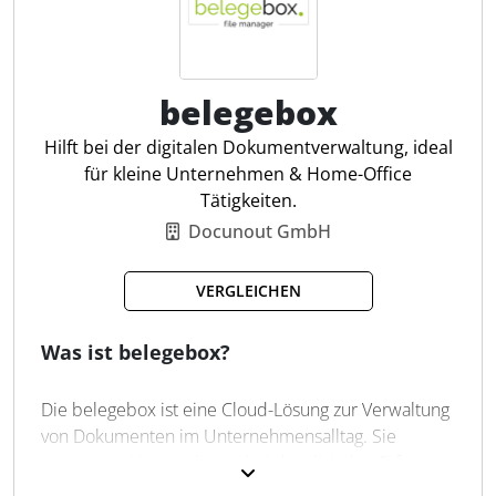
und unterstützt Unternehmen bei der Skalierung
ihrer digitalen Prozesse.
belegebox
Workflow Builder
Aufgaben und Ressourcen
Hilft bei der digitalen Dokumentverwaltung, ideal
Berechtigungen und Compliance
für kleine Unternehmen & Home-Office
Integration in jedes IT-System
Tätigkeiten.
Automatische Datenfreigabe
Docunout GmbH
Dynamische E-Mails
Aktivitätenprotokoll
VERGLEICHEN
Transparente Budgetkontrolle
Was ist belegebox?
Die belegebox ist eine Cloud-Lösung zur Verwaltung
von Dokumenten im Unternehmensalltag. Sie
unterstützt Unternehmen bei der digitalen Erfassung
und Speicherung von Belegen, sowohl in Papierform