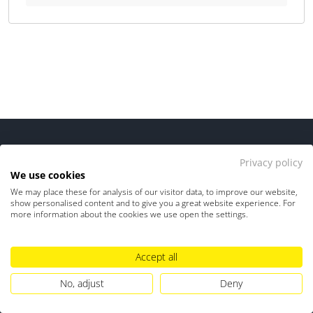
Auftragsdokumenten, Zahlungsabgleichen,
Versandprozessen und der Kundenkommunikation.
Durch die zentrale Artikel- und
Lagerbestandsverwaltung sowie individuell
anpassbare Automatisierungsregeln unterstützt
Billbee Unternehmen bei der Optimierung ihrer
Workflows. Für Steuerkanzleien bietet es den Vorteil,
dass die Buchhaltungsvorbereitung durch die
Integration mit Buchhaltungsschnittstellen wie
DATEV erleichtert wird, was die Effizienz in der
Privacy policy
Finanzverwaltung steigert.
We use cookies
We may place these for analysis of our visitor data, to improve our website,
show personalised content and to give you a great website experience. For
Automatischer Zahlungsabgleich
more information about the cookies we use open the settings.
Die Suche nach der idealen Steuerberatung-Software endet
Flexible Steueranpassung
hier! – Place to be für Steuerberater und Steuerabteilungen,
Steuersatz Erkennung
die sich mit Digitalisierungsthemen in Kanzleien &
Accept all
Bestellabwicklung
Unternehmen beschäftigen wollen!
No, adjust
Deny
Kundenportal
Zahlungserinnerung