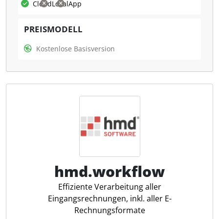
Cloud
Lokal
App
Was kann kalkül?
PREISMODELL
Mit kalkül können Rechnungen automatisiert erstellt,
verwaltet und als PDF versendet werden.
Kostenlose Basisversion
Mahnungen, Ratenzahlungen, Stornierungen und
Auswertungen erfolgen auf Basis der aktuellen
österreichischen Vorschriften. Steuerprofis erhalten
damit eine Lösung, um Buchhaltungsprozesse
effizienter zu gestalten und stets den Überblick über
die finanzielle Situation zu behalten.Rechnungen,
Angebote, EÜR, Mahnwesen und Kundenverwaltung
- kalkül bietet alle Kernfunktionen dauerhaft
kostenlos.
hmd.workflow
Angebote erstellen
Effiziente Verarbeitung aller
Rechnungen versenden
Eingangsrechnungen, inkl. aller E-
QR-Code auf Rechnung
Rechnungsformate
Einnahmen-Ausgaben Rechnung