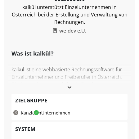
kalkül unterstützt Einzelunternehmen in
Österreich bei der Erstellung und Verwaltung von
Rechnungen.
we-dev e.U.
Was ist kalkül?
kalkül ist eine webbasierte Rechnungssoftware für
Einzelunternehmer und Freiberufler in Österreich.
Die Anwendung ermöglicht die Erstellung von
professionellen Angeboten, Rechnungen,
Gutschriften und Einnahmen-Ausgaben-
ZIELGRUPPE
Rechnungen. Sie unterstützt spezielle
Kanzleien
Unternehmen
Anforderungen wie Kleinunternehmerregelung, Soll-
oder Ist-Besteuerung und bietet eine strukturierte
SYSTEM
Verwaltung von Kundendaten, Produkten und
Dienstleistungen.