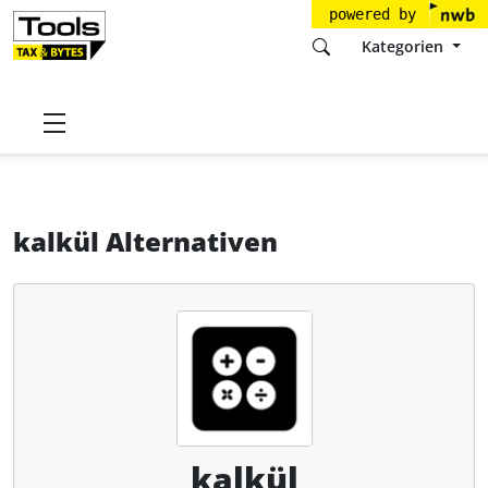
powered by
Kategorien
Startseite
Tools
we-dev e.U.
kalkül
Alternativen
kalkül Alternativen
kalkül