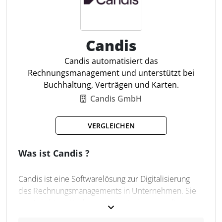
Mandantenfähig
Eigenständiges E-Mail-Postfach
Mehrstufige Duplikatsprüfung
Candis
Über 850 eigene Konnektoren
Papierrechnung digitalisieren
Candis automatisiert das
Scan-App
Rechnungsmanagement und unterstützt bei
PDF-Dokumente
Buchhaltung, Verträgen und Karten.
Candis GmbH
VERGLEICHEN
Was ist Candis ?
Candis ist eine Softwarelösung zur Digitalisierung
des Rechnungsmanagements in Unternehmen. Sie
ermöglicht es, Rechnungen zentral zu verwalten, zu
importieren, zu kategorisieren und automatisch auf