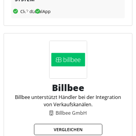
Mit Flowers können Nutzer ihre Arbeitsprozesse
Cloud
Lokal
App
digitalisieren, von der Rechnungsbearbeitung bis
zum Vertragsmanagement. Für Steuerkanzleien
bietet die Plattform spezifische Vorteile, indem sie
die digitale Rechnungsfreigabe optimiert und so Zeit
spart sowie Fehler reduziert. Die Software passt sich
flexibel an verschiedene Geschäftsanforderungen an
und unterstützt Unternehmen bei der Skalierung
ihrer digitalen Prozesse.
Billbee
Workflow Builder
Aufgaben und Ressourcen
Billbee unterstützt Händler bei der Integration
Berechtigungen und Compliance
von Verkaufskanälen.
Integration in jedes IT-System
Billbee GmbH
Automatische Datenfreigabe
Dynamische E-Mails
VERGLEICHEN
Aktivitätenprotokoll