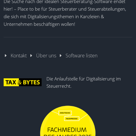
Die Suche nach der idealen Steuerberatung-Software endet
Zusatzmodule ermöglichen vertiefende
Auffälligkeiten erkennen
hier! – Place to be für Steuerberater und Steuerabteilungen,
Auswertungen, beispielsweise im Fremdwährungs-
Geschäftsvorfälle einschätzen
oder Stiftungsbereich.
die sich mit Digitalisierungsthemen in Kanzleien &
Systemübergreifende Analysen
Unternehmen beschäftigen wollen!
Länderübergreifende Auswertung
Automatisierte Buchhaltung
Dynamische Use Cases
Wertpapierbuchhaltung
Strategische Analysen
Standardisierte Buchungsstapel
Flexibles Reporting auf Azure
Kontakt
Über uns
Software listen
Finanzreport mit Einzelposten
Belegverknüpfung mit Buchung
Fremdwährungsreporting
Die Anlaufstelle für Digitalisierung im
Stichtagsbezogene Bewertungen
Steuerrecht.
Kontenmapping individuell
Stiftungsreporting
Abgrenzungsbuchungen