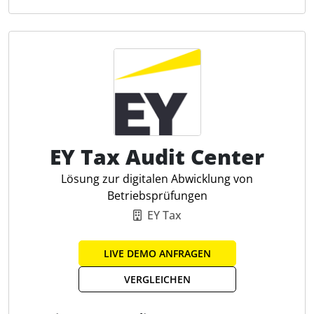
automatisiert. Die Lösung kann wahlweise mit dem
ERP oder dem Konsolidierungssystem per
Schnittstelle verknüpft werden. Damit werden
Kontensalden per Knopfdruck direkt abgefragt und
die relevanten Steuerbuchungen können auf
Wunsch auch über Buchungsbelege zurückgespielt
werden. Durch das flexible Berechtigungskonzept
kann jeder Anwender nur die für ihn relevanten
Berichtseinheiten und Funktionen einsehen und
EY Tax Audit Center
bearbeiten.
Lösung zur digitalen Abwicklung von
Steuerplanungsfunktionalität
Betriebsprüfungen
Werthaltigkeitsbeurteilung
EY Tax
Dashboards
On Premises
LIVE DEMO ANFRAGEN
E-Mail Fristen-Erinnerungen
VERGLEICHEN
Effizientes Steuerreporting
Automatisierte Berechnungen