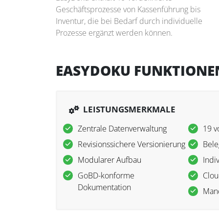
Geschäftsprozesse von Kassenführung bis
Inventur, die bei Bedarf durch individuelle
Prozesse ergänzt werden können.
EASYDOKU FUNKTIONE
LEISTUNGSMERKMALE
Zentrale Datenverwaltung
19 v
Revisionssichere Versionierung
Bele
Modularer Aufbau
Indi
GoBD-konforme
Clou
Dokumentation
Mand