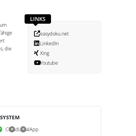
LINKS
, um
fähige
easydoku.net
ert
LinkedIn
s, die
Xing
Youtube
enutzt
rung
fläche
SYSTEM
Cloud
Lokal
App
e