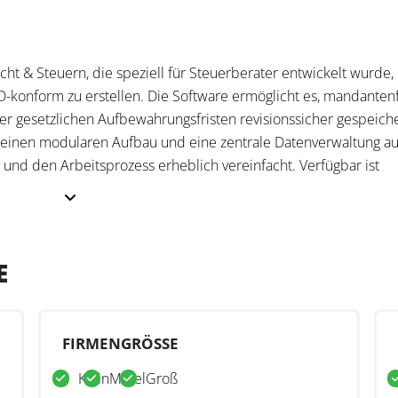
ht & Steuern, die speziell für Steuerberater entwickelt wurde
-konform zu erstellen. Die Software ermöglicht es, mandanten
r gesetzlichen Aufbewahrungsfristen revisionssicher gespeich
einen modularen Aufbau und eine zentrale Datenverwaltung au
und den Arbeitsprozess erheblich vereinfacht. Verfügbar ist
te Lösung, die ohne zeit- und kostenaufwändige Installationen g
E
und ihre Mandanten Verfahrensdokumentationen mit minimalem
 Software bietet vordefinierte Geschäftsprozesse wie Kassenfüh
individuell erweitert werden können. Die einfache Benutzerober
FIRMENGRÖSSE
okumentation im Frage-Antwort-Stil, wodurch auch Nutzer ohne
Klein
Mittel
Groß
igen können. Für Steuerfachleute bedeutet dies eine erheblich