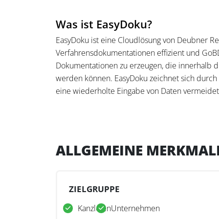
Was ist EasyDoku?
EasyDoku ist eine Cloudlösung von Deubner Rec
Verfahrensdokumentationen effizient und GoBD
Dokumentationen zu erzeugen, die innerhalb de
werden können. EasyDoku zeichnet sich durch 
eine wiederholte Eingabe von Daten vermeidet 
EasyDoku als sofort einsatzbereite, cloudbasier
werden kann.
Was kann EasyDoku?
ALLGEMEINE MERKMAL
Mit EasyDoku können Steuerberater für sich 
Zeitaufwand und hoher Effizienz erstellen. Die
oder archivierungspflichtige Belegablage, die 
ZIELGRUPPE
von EasyDoku führt durch die Erstellung der D
Kanzleien
Unternehmen
Vorkenntnisse präzise Dokumentationen anfert