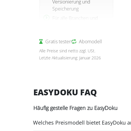
Versionierung und
Speicherung
Für alle Branchen und
Mandantenunternehmen
Sofort nutzbar
Gratis testen
Abomodell
Bezugszeitraum: 12
Monate,
Alle Preise sind netto zzgl. USt.
Rechnungsstellung
Letzte Aktualisierung: Januar 2026
halbjährlich
EASYDOKU FAQ
Häufig gestelle Fragen zu EasyDoku
Welches Preismodell bietet EasyDoku a