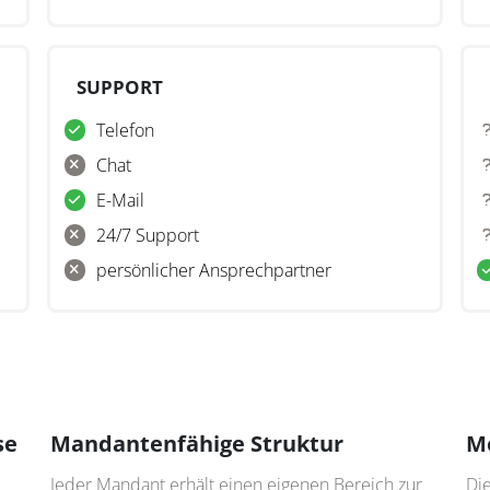
ance mit den GoBD.
SUPPORT
Telefon
Chat
E-Mail
24/7 Support
persönlicher Ansprechpartner
se
Mandantenfähige Struktur
M
Jeder Mandant erhält einen eigenen Bereich zur
Di