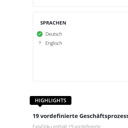
Arbeitserleichterung und eine sichere Compli
SPRACHEN
Deutsch
Englisch
HIGHLIGHTS
19 vordefinierte Geschäftsprozes
EasyDoku enthält 19 vordefinierte