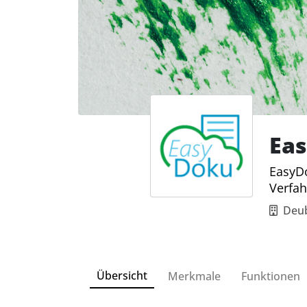
Ea
EasyDo
Verfa
Deu
Übersicht
Merkmale
Funktionen