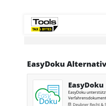
EasyDoku Alternati
EasyDoku
EasyDoku unterstützt
Verfahrensdokument
Deubner Recht &