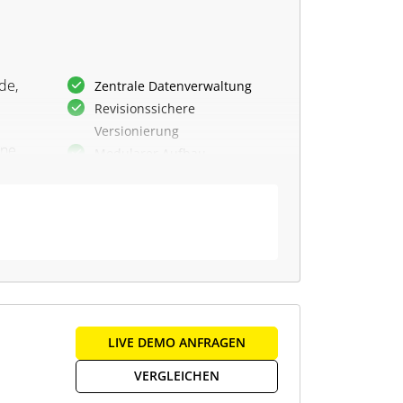
de,
Zentrale Datenverwaltung
Revisionssichere
Versionierung
ine
Modularer Aufbau
GoBD-konforme
Dokumentation
19 vordefinierte Prozesse
Belegablage
Individuelle Prozesse anlegen
lem
Cloud Speicherung
Mandantenfähigkeit
fache
LIVE DEMO ANFRAGEN
e
VERGLEICHEN