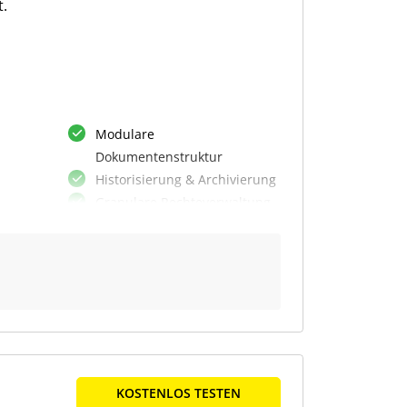
.
 der
Modulare
ss
Dokumentenstruktur
Historisierung & Archivierung
Granulare Rechteverwaltung
Dashboards & Erinnerungen
Regelbasierte
Modulzuordnung
Roll-Forward Folgezeitraum
Automatisierte
dene
d
Datensammlung
zu
Regelbasierte
Datenvalidierung
KOSTENLOS TESTEN
Vorbefüllung mit Altdaten