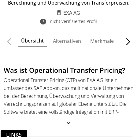
Berechnung und Überwachung von Transferpreisen.
EXA AG
nicht verifiziertes Profil
Übersicht
Alternativen
Merkmale
Funkt
Was ist Operational Transfer Pricing?
Operational Transfer Pricing (OTP) von EXA AG ist ein
umfassendes SAP Add-on, das multinationale Unternehmen
bei der Berechnung, Überwachung und Verwaltung von
Verrechnungspreisen auf globaler Ebene unterstützt. Die
Software bietet eine vollständige Integration mit ERP-
Quellsystemen, um die erforderlichen Daten abzurufen, zu
bereinigen und transparent darzustellen. Sie unterstützt
LINKS
Unternehmen bei der Einhaltung lokaler Vorschriften und