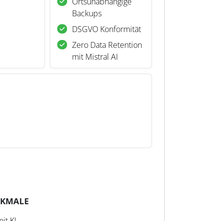
Ortsunabhängige
Backups
DSGVO Konformität
Zero Data Retention
mit Mistral AI
RKMALE
it KI