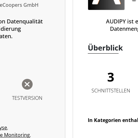
seCoopers GmbH
on Datenqualität
AUDIPY ist 
idierung
Datenmeng
aten.
Überblick
3
SCHNITTSTELLEN
TESTVERSION
In Kategorien entha
yse
,
e Monitoring
,