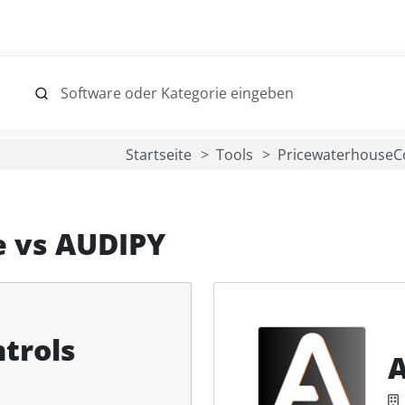
Startseite
Tools
Pricewaterhouse
e
vs
AUDIPY
trols