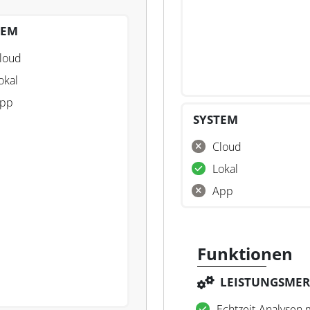
TEM
loud
okal
pp
SYSTEM
Cloud
Lokal
App
Funktionen
LEISTUNGSME
Echtzeit-Analysen m