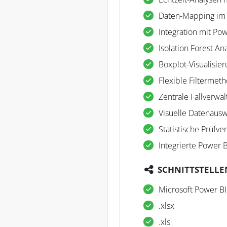
Daten-Mapping im
Integration mit Pow
Isolation Forest An
Boxplot-Visualisie
Flexible Filtermet
Zentrale Fallverwa
Visuelle Datenaus
Statistische Prüfve
Integrierte Power 
SCHNITTSTELLE
Microsoft Power BI
.xlsx
.xls