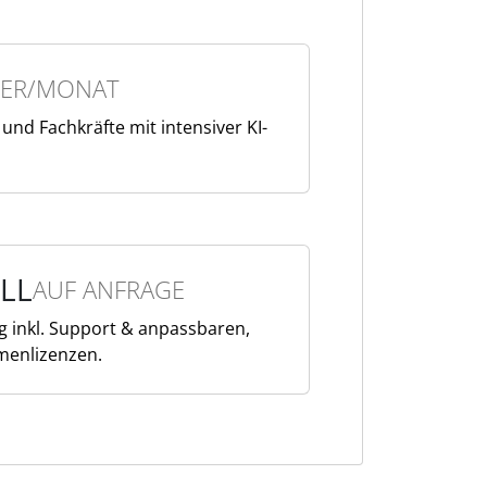
ER/MONAT
nd Fachkräfte mit intensiver KI-
LL
AUF ANFRAGE
g inkl. Support & anpassbaren,
menlizenzen.