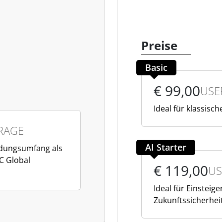
Preise
Basic
€ 99,00
USE
Ideal für klassisc
RAGE
AI Starter
ndungsumfang als
C Global
€ 119,00
US
Ideal für Einsteig
Zukunftssicherhei