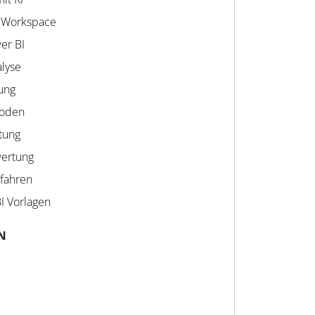
 Workspace
er BI
alyse
rung
hoden
ltung
wertung
rfahren
BI Vorlagen
N